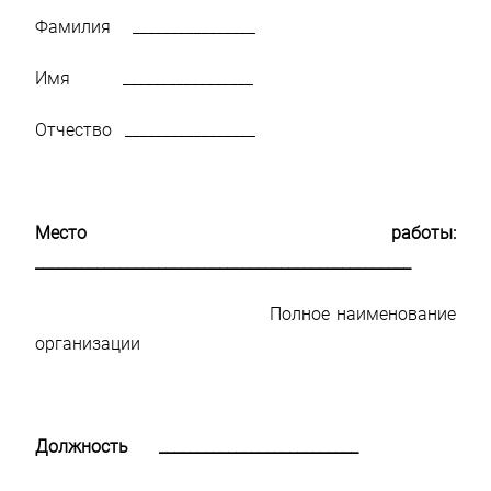
Фамилия ­­­­­­­­­­­­­­­­­­­­­­­­­ ________________
Имя _________________
Отчество _________________
Место работы:
_________________________________________________
Полное наименование
организации
Должность __________________________