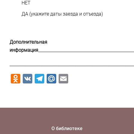
НЕТ
ДА (укажите даты заезда и отъезда)
Дополнительная
информация
_____________________________________________
___________________________________________________________
Odnoklassniki
VK
Telegram
Mail.Ru
Email
О библиотеке