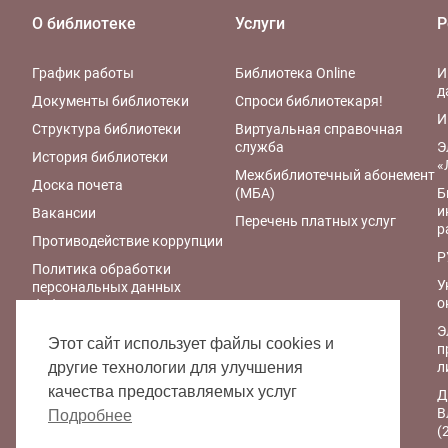
О библиотеке
Услуги
Р
График работы
Библиотека Online
И
д
Документы библиотеки
Спроси библиотекаря!
И
Структура библиотеки
Виртуальная справочная
служба
Э
История библиотеки
«
Межбиблиотечный абонемент
Доска почета
(МБА)
Б
и
Вакансии
Перечень платных услуг
р
Противодействие коррупции
Р
Политика обработки
У
персональных данных
о
библиотеки
Э
Правила обработки
Этот сайт использует файлы cookies и
п
персональных данных
л
другие технологии для улучшения
Политика
качества предоставляемых услуг
Д
конфиденциальности
В
персональных данных при
Подробнее
(
работе с интернет-ресурсами