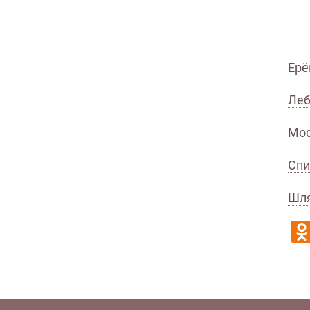
Ерё
Леб
Мос
Спи
Шля