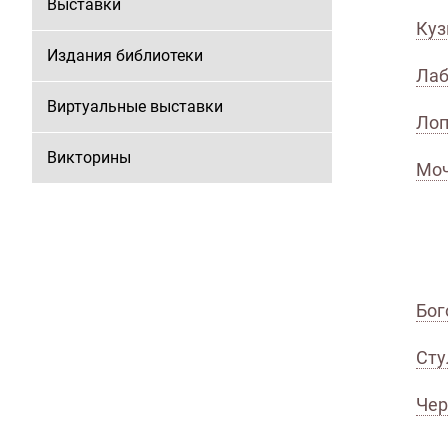
Выставки
Куз
Издания библиотеки
Лаб
Виртуальные выставки
Лоп
Викторины
Моч
Бог
Сту
Чер