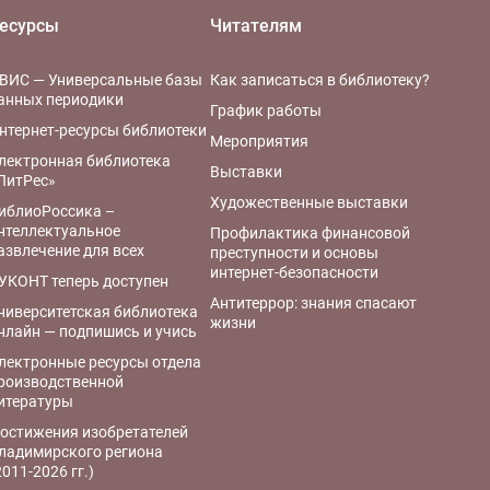
есурсы
Читателям
ВИС — Универсальные базы
Как записаться в библиотеку?
анных периодики
График работы
нтернет-ресурсы библиотеки
Мероприятия
лектронная библиотека
Выставки
ЛитРес»
Художественные выставки
иблиоРоссика –
нтеллектуальное
Профилактика финансовой
азвлечение для всех
преступности и основы
интернет-безопасности
УКОНТ теперь доступен
Антитеррор: знания спасают
ниверситетская библиотека
жизни
нлайн — подпишись и учись
лектронные ресурсы отдела
роизводственной
итературы
остижения изобретателей
ладимирского региона
2011-2026 гг.)