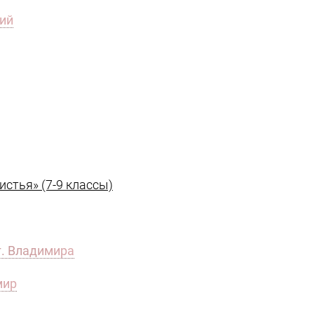
ий
стья» (7-9 классы)
г. Владимира
мир