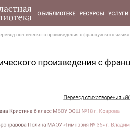
modal-check
ластная
О БИБЛИОТЕКЕ
РЕСУРСЫ
УСЛУГИ
лиотека
ревод поэтического произведения с французского языка 
ческого произведения с франц
Перевод стихотворения «Яб
ева Кристина 6 класс МБОУ ООШ №18 г. Коврова
ронравова Полина МАОУ «Гимназия № 35» г. Влади