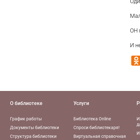
Оди
Мал
ОН 
И н
О библиотеке
Услуги
Р
График работы
Библиотека Online
И
д
Документы библиотеки
Спроси библиотекаря!
И
Структура библиотеки
Виртуальная справочная