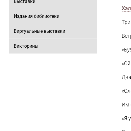
Выставки
Хэл
Издания библиотеки
Три
Виртуальные выставки
Вст
Викторины
«Бу
«Ой
Два
«Сл
Им 
«Я 