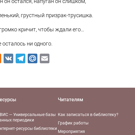
н он остался, напуган он слишком,
енький, грустный призрак-трусишка.
громко кричит, чтобы ждали его…
е осталось ни одного.
Odnoklassniki
VK
Telegram
Mail.Ru
Email
есурсы
Читателям
ВИС — Универсальные базы
Как записаться в библиотеку?
анных периодики
График работы
нтернет-ресурсы библиотеки
Мероприятия