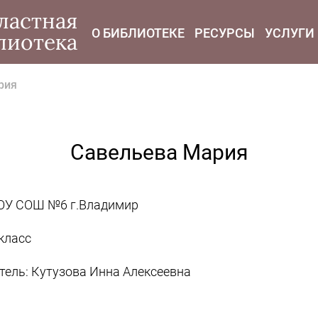
modal-check
ластная
О БИБЛИОТЕКЕ
РЕСУРСЫ
УСЛУГИ
лиотека
рия
Савельева Мария
У СОШ №6 г.Владимир
 класс
тель: Кутузова Инна Алексеевна