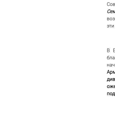
Сов
Сем
воз
эти
В 
бла
на
Арм
ди
ож
под