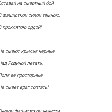
тавай на смертный бой
фашисткой силой темною,
проклятою ордой!
 смеют крылья черные
д Родиной летать,
ля ее просторные
смеет враг топтать!
илой фашистской нечисти