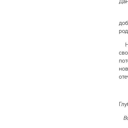
Дан
Пр
доб
род
Не 
сво
пот
нов
оте
Глу
Вст