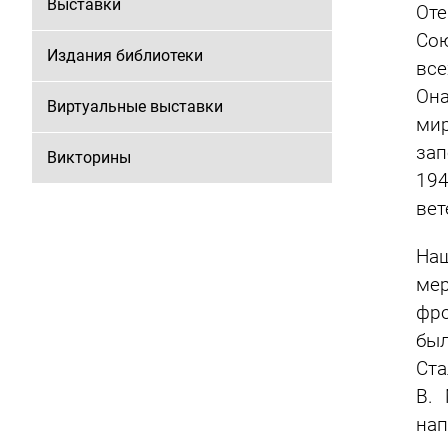
Выставки
Оте
Сою
Издания библиотеки
все
Она
Виртуальные выставки
ми
зап
Викторины
194
вет
На
ме
фро
был
Ста
В.
нап