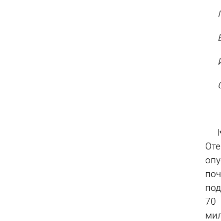
Пус
Вск
Иде
Св
Ка
Оте
опу
поч
под
70 
мил