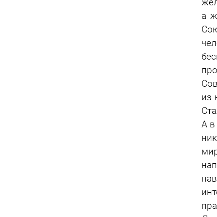
жел
а ж
Со
че
бес
про
Сов
из 
Ста
А в
ник
ми
на
на
инт
пра