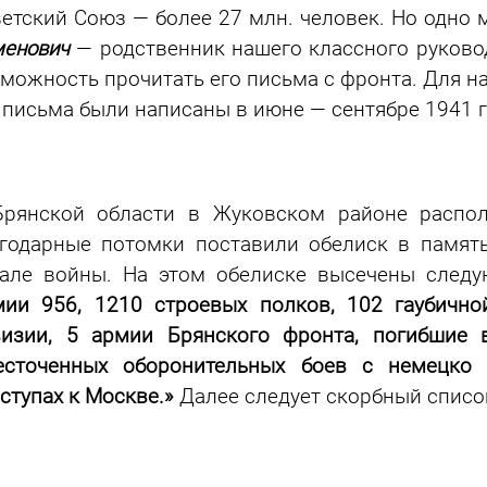
етский Союз — более 27 млн. человек. Но одно 
енович
— родственник нашего классного руковод
можность прочитать его письма с фронта. Для н
 письма были написаны в июне — сентябре 1941 г
Брянской области в Жуковском районе распол
годарные потомки поставили обелиск в памят
чале войны. На этом обелиске высечены след
ии 956, 1210 строевых полков, 102 гаубично
визии, 5 армии Брянского фронта, погибшие 
есточенных оборонительных боев с немецко
ступах к Москве.»
Далее следует скорбный списо