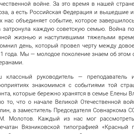
чественной войне. За это время в нашей стран
за, а есть Российская Федерация и вышедшие и
х нас объединяет событие, которое завершилос
 затронула каждую советскую семью. Война п
рной жизнью и наступившими тяжелыми време
омнил день, который провел черту между дово
1 года. Мы — молодое поколение знаем об этом 
еранами.
ш классный руководитель — преподаватель 
роприятиях знакомимся с событиями той стра
нта, которые бережно хранятся в семье Елены 
о то, что о начале Великой Отечественной во
лин, а заместитель Председателя Совнаркома С
 М. Молотов. Каждый из нас мог рассмотреть
ечатан Вязниковской типографией «Красный п