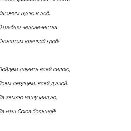
гоним пулю в лоб,
ребью человечества
лотим крепкий гроб!
йдем ломить всей силою,
м сердцем, всей душой,
 землю нашу милую,
 наш Союз большой!