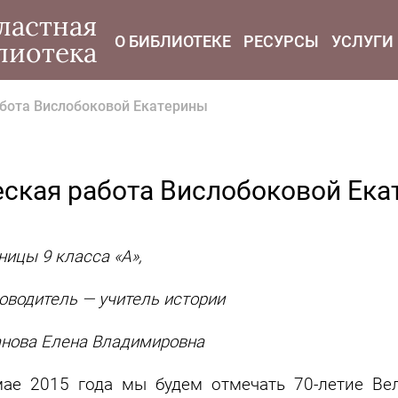
modal-check
ластная
О БИБЛИОТЕКЕ
РЕСУРСЫ
УСЛУГИ
лиотека
абота Вислобоковой Екатерины
еская работа Вислобоковой Ека
ницы 9 класса «А»,
оводитель — учитель истории
нова Елена Владимировна
ае 2015 года мы будем отмечать 70-летие Ве