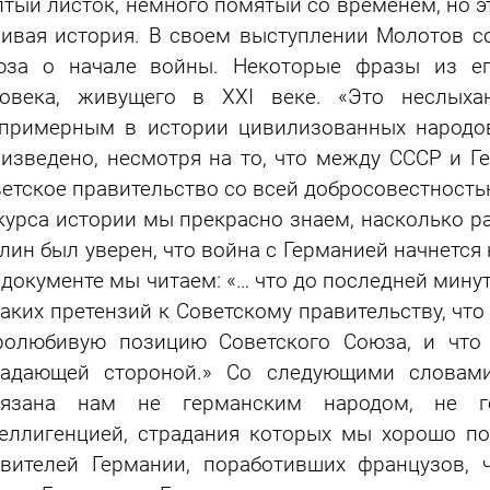
тый листок, немного помятый со временем, но э
ивая история. В своем выступлении Молотов с
юза о начале войны. Некоторые фразы из ег
ловека, живущего в XXI веке. «Это неслыха
примерным в истории цивилизованных народов
изведено, несмотря на то, что между СССР и Г
етское правительство со всей добросовестность
курса истории мы прекрасно знаем, насколько р
лин был уверен, что война с Германией начнется 
 документе мы читаем: «… что до последней мин
аких претензий к Советскому правительству, чт
ролюбивую позицию Советского Союза, и что
падающей стороной.» Со следующими словами
вязана нам не германским народом, не г
еллигенцией, страдания которых мы хорошо п
вителей Германии, поработивших французов, ч