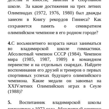
школе.
За какие достижения на трех летних
Олимпиадах (1972, 1976, 1980) был дважды
занесен в Книгу рекордов Гиннеса? Как
сохраняется память о семикратном
олимпийском чемпионе в его родном городе?
4.
С восьмилетнего возраста начал заниматься
во владимирской школе гимнастики.
Абсолютный чемпион СССР (
1984
). Чемпион
мира (
1985
,
1987
,
1989)
в командном
первенстве и на отдельных снарядах.
Найдите
воспоминания его друзей и тренеров о первых
спортивных успехах будущего олимпийского
чемпиона.
Какие медали он завоевал на
XXIV
летних Олимпийских играх в Сеуле
(1988)?
5.
Воспитанник владимирской школы
гимнастики с 1972 года. Абсолютный чемпион