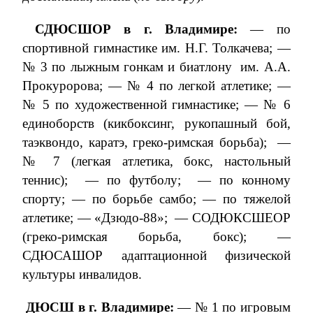
СДЮСШОР в г. Владимире:
— по
спортивной гимнастике им. Н.Г. Толкачева; —
№ 3 по лыжным гонкам и биатлону
им. А.А.
Прокуророва; — № 4 по легкой атлетике; —
№ 5 по художественной гимнастике; — № 6
единоборств (кикбоксинг, рукопашный бой,
таэквондо, каратэ, греко-римская борьба);
—
№ 7 (легкая атлетика, бокс, настольный
теннис);
— по футболу;
— по конному
спорту; — по борьбе самбо; — по тяжелой
атлетике; — «Дзюдо-88»;
— СОДЮКСШЕОР
(греко-римская борьба, бокс); —
СДЮСАШОР адаптационной физической
культуры инвалидов.
ДЮСШ в г. Владимире:
— № 1 по игровым