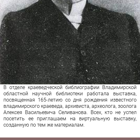
В отделе краеведческой библиографии Владимирской
областной научной библиотеки работала выставка,
посвященная 165-летию со дня рождения известного
владимирского краеведа, архивиста, археолога, зоолога
Алексея Васильевича Селиванова. Всех, кто не успел
посетить ее приглашаем на
виртуальную выставку
,
созданную по тем же материалам.