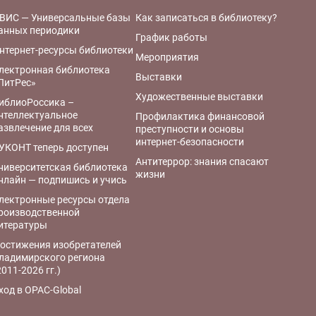
ВИС — Универсальные базы
Как записаться в библиотеку?
анных периодики
График работы
нтернет-ресурсы библиотеки
Мероприятия
лектронная библиотека
Выставки
ЛитРес»
Художественные выставки
иблиоРоссика –
нтеллектуальное
Профилактика финансовой
азвлечение для всех
преступности и основы
интернет-безопасности
УКОНТ теперь доступен
Антитеррор: знания спасают
ниверситетская библиотека
жизни
нлайн — подпишись и учись
лектронные ресурсы отдела
роизводственной
итературы
остижения изобретателей
ладимирского региона
2011-2026 гг.)
ход в OPAC-Global