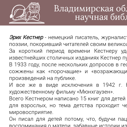
Владимирская об
научная биб
Эрих Кестнер
- немецкий писатель, журналис
поэзии, покоривший читателей своим велик
За короткий период времени Кестнеру уд
известнейших столичных изданиях Кестнер пу
В 1933 году, после нескольких допросов в г
сожжены как «порочащие» и «возражающи
произведений на публике.
И все же в виде исключения в 1942 г. 
художественному фильму «Мюнхгаузен».
Всего Кестнером написано 15 книг для детей
для взрослых, но тема детства проходит ч
мировосприятие.
Он писал для детей потому, что, будучи п
воспоминания о матери, забавные истории из 