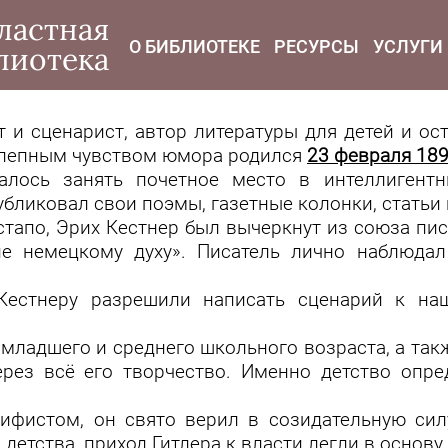
modal-check
ластная
О БИБЛИОТЕКЕ
РЕСУРСЫ
УСЛУГИ
лиотека
т и сценарист, автор литературы для детей и о
олепным чувством юмора родился
23 февраля 189
алось занять почетное место в интеллигентн
бликовал свои поэмы, газетные колонки, статьи 
естапо, Эрих Кестнер был вычеркнут из союза пис
е немецкому духу». Писатель лично наблюда
Кестнеру разрешили написать сценарий к на
 младшего и среднего школьного возраста, а такж
ерез всё его творчество. Именно детство опре
ацифистом, он свято верил в созидательную си
детства, приход Гитлера к власти легли в основ