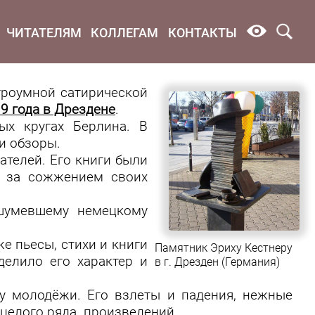
ЧИТАТЕЛЯМ
КОЛЛЕГАМ
КОНТАКТЫ
строумной сатирической
9 года в Дрездене
.
ых кругах Берлина. В
и обзоры.
ателей. Его книги были
л за сожжением своих
шумевшему немецкому
е пьесы, стихи и книги
Памятник Эриху Кестнеру
делило его характер и
в г. Дрезден (Германия)
лу молодёжи. Его взлеты и падения, нежные
у целого ряда произведений.