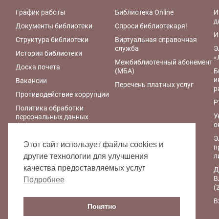
График работы
Библиотека Online
И
д
Документы библиотеки
Спроси библиотекаря!
И
Структура библиотеки
Виртуальная справочная
служба
Э
История библиотеки
«
Межбиблиотечный абонемент
Доска почета
(МБА)
Б
и
Вакансии
Перечень платных услуг
р
Противодействие коррупции
Р
Политика обработки
У
персональных данных
о
библиотеки
Э
Правила обработки
Этот сайт использует файлы cookies и
п
персональных данных
л
другие технологии для улучшения
Политика
качества предоставляемых услуг
Д
конфиденциальности
В
персональных данных при
Подробнее
(
работе с интернет-ресурсами
библиотеки
В
Понятно