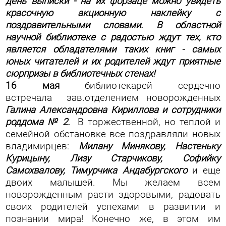
день выписки - на их форзаце можно увидеть
красочную акционную наклейку с
поздравительными словами. В областной
научной библиотеке с радостью ждут тех, кто
является обладателями таких книг - самых
юных читателей и их родителей ждут приятные
сюрпризы в библиотечных стенах!
16 мая
библиотекарей сердечно
встречала зав.отделением новорожденных
Галина Александровна Кириллова и сотрудники
роддома № 2.
В торжественной, но теплой и
семейной обстановке все поздравляли новых
владимирцев:
Милану Минякову, Настеньку
Курицыну, Лизу Старчикову, Софийку
Самохвалову, Тимурчика Андабургского
и еще
двоих малышей. Мы желаем всем
новорожденным расти здоровыми, радовать
своих родителей успехами в развитии и
познании мира! Конечно же, в этом им