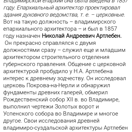
Владимирской епархии она была введена в 1857
году. Епархиальный архитектор проектировал
здания духовного ведомства, т. е. – церковные.
Вот на такую должность – владимирского
епархиального архитектора – и был в 1857
году назначен
Николай Андреевич
Артлебен.
Он прекрасно справлялся с двумя
должностями сразу – служил еще и младшим
архитектором строительного отделения
губернского правления.
Общение с церковной
архитектурой пробудило у Н.А. Артлебена
интерес к древнему зодчеству. Он исследовал
церковь Покрова-на-Нерли и обнаружил
фундаменты древних галерей, обмерил
Рождественский собор XII в. во Владимире,
выполнил чертежи Золотых ворот и
Успенского собора во Владимире и многое
другое. Свои исследования древней
владимиро-суздальской архитектуры Артлебен