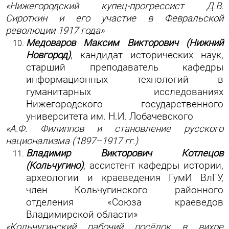
«Нижегородский купец-прогрессист Д.В.
Сироткин и его участие в Февральской
революции 1917 года»
Медоваров Максим Викторович (Нижний
Новгород)
, кандидат исторических наук,
старший преподаватель кафедры
информационных технологий в
гуманитарных исследованиях
Нижегородского государственного
университета им. Н.И. Лобачевского
«А.Ф. Филиппов и становление русского
национализма (1897–1917 гг.)
Владимир Викторович Котлецов
(Кольчугино)
, ассистент кафедры истории,
археологии и краеведения ГумИ ВлГУ,
член Кольчугинского районного
отделения «Союза краеведов
Владимирской области»
«Кольчугинский рабочий посёлок в вихре