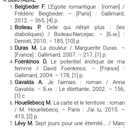
К ВЫСТАВКЕ
Beigbeder F.
L'Egoite romantigue : [roman] /
Frédéric Beigbeder. – [Paris] : Gallimard,
2012. – 365, [4] p.
Boileau P.
Celle qui n'était plus : (les
diaboliques) / Boileau-Narcejac. – [Б.м.] :
Denoël, 2010. – 185, [10] p.
Duras
М
.
La douleur / Marguerite Duras. –
[France] : Gallimard, 2007. – 217, [1] p.
Foenkinos D.
Le potentiel érotique de ma
femme / David Foenkinos. – [France] :
Gallimard, 2004. – 178, [1] p.
Gavalda A.
Je l'aimais : roman / Anna
Gavalda. – Б.м. : Le dilettante, 2002. – 156,
[1] с.
Houellebecq M.
La carte et le territoire : roman
/ M. Houellebecq. – Paris : J'ai lu, 2015. –
413, [2] p.
Lévy M.
Sept jours pour une éternité... / Marc