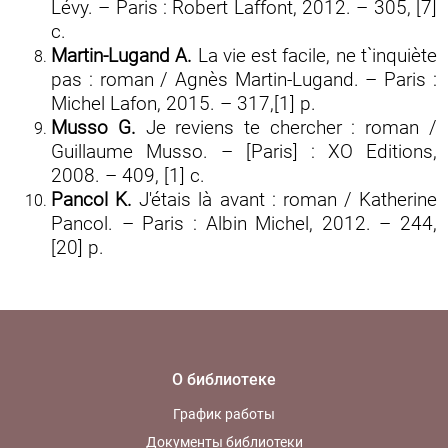
Lévy. – Paris : Robert Laffont, 2012. – 305, [7]
с.
Martin-Lugand A.
La vie est facile, ne t`inquiète
pas : roman / Agnès Martin-Lugand. – Paris :
Michel Lafon, 2015. – 317,[1] p.
Musso G.
Je reviens te chercher : roman /
Guillaume Musso. – [Paris] : XO Editions,
2008. – 409, [1] с.
Pancol K.
J'étais là avant : roman / Katherine
Pancol. – Paris : Albin Michel, 2012. – 244,
[20] p.
О библиотеке
График работы
Документы библиотеки