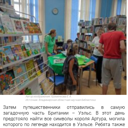
Автор изображения:
Хроменкова Е. А.
Источник:
Владимирская областная научная библиотека
Затем путешественники отправились в самую
загадочную часть Британии – Уэльс. В этот день
предстояло найти все символы короля Артура, могила
которого по легенде находится в Уэльсе. Ребята также