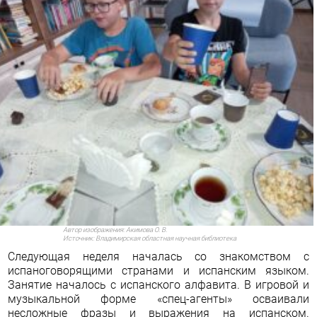
Автор изображения:
Акимова О. В.
Источник:
Владимирская областная научная библиотека
Следующая неделя началась со знакомством с
испаноговорящими странами и испанским языком.
Занятие началось с испанского алфавита. В игровой и
музыкальной форме «спец-агенты» осваивали
несложные фразы и выражения на испанском.