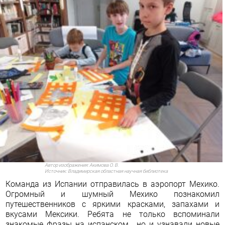
Автор изображения:
Акимова О. В.
Источник:
Владимирская областная научная библиотека
Команда из Испании отправилась в аэропорт Мехико.
Огромный и шумный Мехико познакомил
путешественников с яркими красками, запахами и
вкусами Мексики. Ребята не только вспоминали
знакомые фразы на испанском , но и узнавали новые