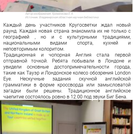
Автор изображения:
Хроменкова Е. А.
Источник:
Владимирская областная научная библиотека
Каждый день участников Кругосветки ждал новый
раунд. Каждая новая страна знакомила их не только с
географией , но и с культурными традициями,
национальными видами спорта, кухней и
неповторимым колоритом.
Традиционная и чопорная Англия стала первой
отправной точкой. Ребята побывали в Лондоне и
увидели основные достопримечательности города,
такие как Тауэр и Лондонское колесо обозрения London
Eye. Нескучные задания скучной английской
грамматики в форме кроссворда или замысловатой
загадки были решены. Традиционное английское
чаепитие состоялось ровно в 12.00 под звуки Биг Бена.