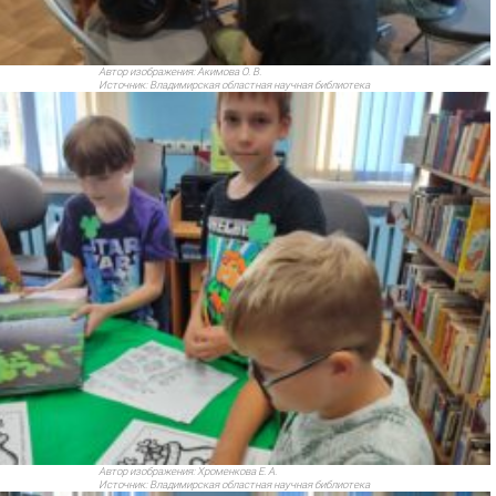
Автор изображения:
Акимова О. В.
Источник:
Владимирская областная научная библиотека
Автор изображения:
Хроменкова Е. А.
Источник:
Владимирская областная научная библиотека