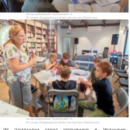
Автор изображения:
Хроменкова Е. А.
Источник:
Владимирская областная научная библиотека
Автор изображения:
Хроменкова Е. А.
Источник:
Владимирская областная научная rnбиблиотека
Из Шотландии отряд отправился в Ирландию.