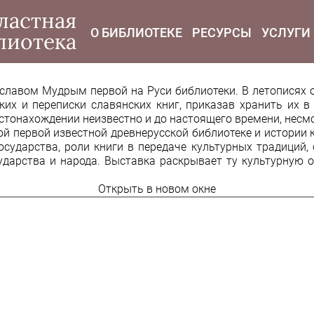
modal-check
ластная
О БИБЛИОТЕКЕ
РЕСУРСЫ
УСЛУГИ
лиотека
славом Мудрым первой на Руси библиотеки. В летописях о
ких и переписки славянских книг, приказав хранить их 
местонахождении неизвестно и до настоящего времени, несм
й первой известной древнерусской библиотеке и истории 
осударства, роли книги в передаче культурных традиций
арства и народа. Выставка раскрывает ту культурную ос
Открыть в новом окне