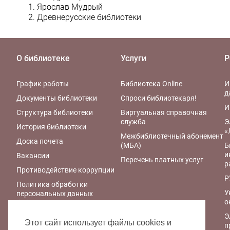
Ярослав Мудрый
Древнерусские библиотеки
О библиотеке
Услуги
Р
График работы
Библиотека Online
И
д
Документы библиотеки
Спроси библиотекаря!
И
Структура библиотеки
Виртуальная справочная
служба
Э
История библиотеки
«
Межбиблиотечный абонемент
Доска почета
(МБА)
Б
и
Вакансии
Перечень платных услуг
р
Противодействие коррупции
Р
Политика обработки
У
персональных данных
о
библиотеки
Э
Правила обработки
Этот сайт использует файлы cookies и
п
персональных данных