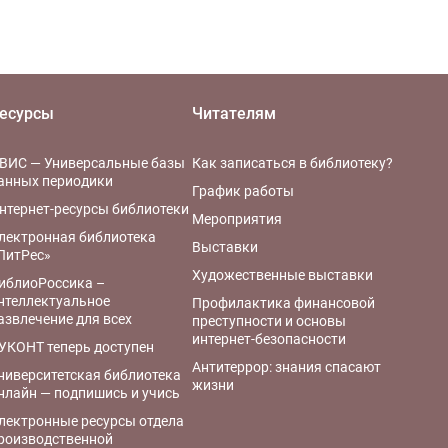
есурсы
Читателям
ВИС — Универсальные базы
Как записаться в библиотеку?
анных периодики
График работы
нтернет-ресурсы библиотеки
Мероприятия
лектронная библиотека
Выставки
ЛитРес»
Художественные выставки
иблиоРоссика –
нтеллектуальное
Профилактика финансовой
азвлечение для всех
преступности и основы
интернет-безопасности
УКОНТ теперь доступен
Антитеррор: знания спасают
ниверситетская библиотека
жизни
нлайн — подпишись и учись
лектронные ресурсы отдела
роизводственной