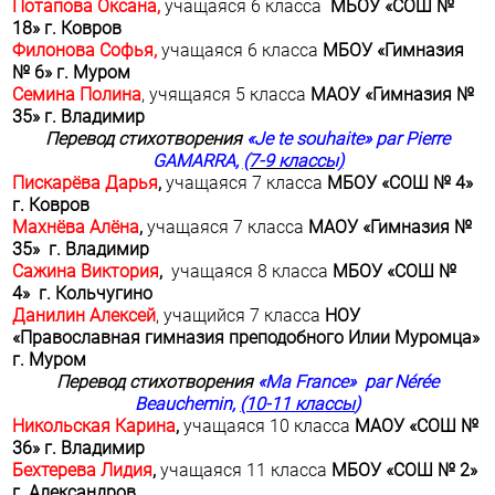
Потапова Оксана,
учащаяся 6 класса
МБОУ «СОШ №
18» г. Ковров
Филонова Софья,
учащаяся 6 класса
МБОУ «Гимназия
№ 6» г. Муром
Семина Полина
, учящаяся 5 класса
МАОУ «Гимназия №
35» г. Владимир
Перевод стихотворения
«
Je
te
souhaite
»
par
Pierre
GAMARRA
,
(7-9 классы)
Пискарёва Дарья
,
учащаяся 7 класса
МБОУ «СОШ № 4»
г. Ковров
Махнёва Алёна
,
учащаяся 7 класса
МАОУ «Гимназия №
35» г. Владимир
Сажина Виктория
,
учащаяся 8 класса
МБОУ «СОШ №
4» г. Кольчугино
Данилин Алексей
, учащийся 7 класса
НОУ
«Православная гимназия преподобного Илии Муромца»
г. Муром
Перевод
стихотворения
«Ma France» par Nérée
Beauchemin,
(10-11
классы
)
Никольская Карина
,
учащаяся 10 класса
МАОУ «СОШ №
36» г. Владимир
Бехтерева Лидия
,
учащаяся 11 класса
МБОУ «СОШ № 2»
г. Александров