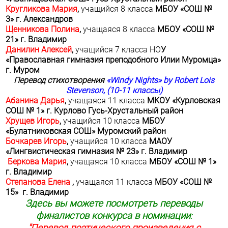
Кругликова Мария
,
учащийся 8 класса
МБОУ «СОШ №
3» г. Александров
Щенникова Полина
,
учащаяся 8 класса
МБОУ «СОШ №
21» г. Владимир
Данилин Алексей
,
учащийся 7 класса НО
У
«Православная гимназия преподобного Илии Муромца»
г. Муром
Перевод стихотворения
«
Windy
Nights
»
by
Robert
Lois
Stevenson
, (10-11 классы)
Абанина Дарья
,
учащаяся 11 класса
МКОУ «Курловская
СОШ № 1» г. Курлово Гусь-Хрустальный район
Хрущев Игорь
,
учащийся 10 класса
МБОУ
«Булатниковская СОШ» Муромский район
Бочкарев Игорь
,
учащийся 10 класса
МАОУ
«Лингвистическая гимназия № 23» г. Владимир
Беркова Мария
,
учащаяся 10 класса
МБОУ «СОШ № 1»
г. Владимир
Степанова Елена
,
учащаяся 11 класса
МБОУ «СОШ №
15» г. Владимир
Здесь вы можете посмотреть переводы
финалистов конкурса в номинации
: