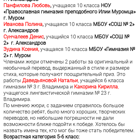
Панфилова Любовь
,
учащаяся 10 класса
НОУ
«Православная гимназия преподобного Илии Муромца»
г. Муром
Иванова Полина
,
учащаяся 10 класса
МБОУ «СОШ № 2»
г. Александров
Сунчалеев Денис
,
учащийся 10 класса
МБОУ «СОШ №
2» г. Александров
Зудина Ксения,
учащаяся 10 класса
МБОУ «Гимназия №
2» г. Муром
Членами жюри отмечены 2 работы за оригинальный и
необычный перевод, выдержанный в стиле и размере
стиха, которые получают поощрительный приз. Это
работы
Даведьяновой Натальи
, учащейся 6 класса
гимназии № 3 г. Владимира и
Какорина Кирилла
,
учащегося лингвистической гимназии № 23 г.
Владимира.
По мнению жюри, с заданием справилось большое
количество ребят, было много хороших, творческих
переводов, но небольшие погрешности не дали
возможности ближе подойти к победе. Хотелось бы
назвать имена тех, кто мог бы тоже стать победителем.
Возрастная категория 5-6 класс: