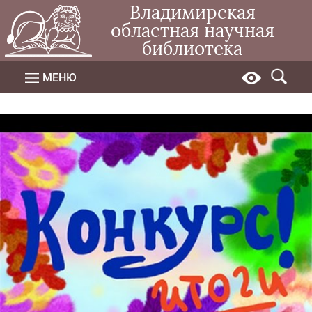
Владимирская
областная научная
библиотека
МЕНЮ