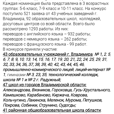
Каждая номинация была представлена в 3 возрастных
группах: 5-6 класс, 7-9 класс и 10-11 класс. На конкурс
поступило 521 заявка от 43 учебных заведений г.
Владимира, 92 образовательных школ, колледжей,
досуговых центров со всей области. Всего было
рассмотрено 1293 работы. Из них:
переводов с английского языка – 932 работы;
переводов с немецкого языка – 262 работы;
переводов с французского языка - 99 работ.
В конкурсе приняли участие:
43 образовательных учреждений г. Владимира
:
№ 1,
2
,
5
,
6
,
7
,
8
,
9, 10
,
13
,
14, 15
,
16
,
17
,
19
,
20
,
21, 22,
24
,
25
,
29
,
31
,
32, 33, 34, 36, 37, 38, 39, 40
,
42, 43, 44, 45,
46
,
промышленно-коммерческого лицей
,
лицей-интернат №
1
, гимназии
№ 3
,
23,
35
,
технологический колледж,
школа № 1 и № 2 г. Радужный;
47 школ из городов Владимирской области:
Александрова,
Вязников,
Гороховца, Гусь-Хрустального,
Камешково, Карабаново,
Киржача, Коврова,
Кольчугино,
Лакинска,
Меленок, Мурома,
Петушков,
Покрова,
Собинки, Струнино,
Судогды;
41 районная общеобразовательная школа области
: