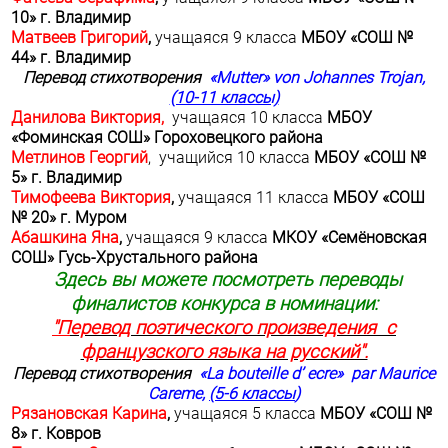
10» г. Владимир
Матвеев Григорий
,
учащаяся 9 класса
МБОУ «СОШ №
44» г. Владимир
Перевод стихотворения
«
Mutter
»
von
Johannes
Trojan
,
(10-11 классы)
Данилова Виктория,
учащаяся 10 класса
МБОУ
«Фоминская СОШ» Гороховецкого района
Метлинов Георгий
,
учащийся 10 класса
МБОУ «СОШ №
5» г. Владимир
Тимофеева Виктория
,
учащаяся 11 класса
МБОУ «СОШ
№ 20» г. Муром
Абашкина Яна
,
учащаяся 9 класса
МКОУ «Семёновская
СОШ» Гусь-Хрустального района
Здесь вы можете посмотреть переводы
финалистов конкурса в номинации:
"П
еревод поэтического произведения с
французского языка на русский".
Перевод
стихотворения
«La bouteille d’ ecre» par Maurice
Careme,
(5-6
классы
)
Рязановская Карина
,
учащаяся 5 класса
МБОУ «СОШ №
8» г. Ковров