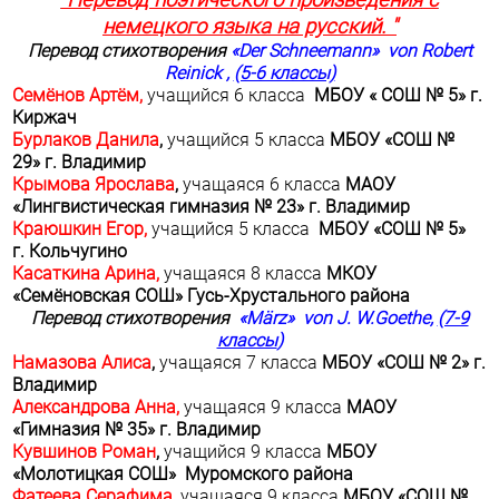
"Перевод поэтического произведения
с
немецкого языка на русский. "
Перевод стихотворения
«
Der
Schneemann
»
von
Robert
Reinick
,
(5-6 классы)
Семёнов Артём,
учащийся 6 класса
МБОУ « СОШ № 5» г.
Киржач
Бурлаков Данила
,
учащийся 5 класса
МБОУ «СОШ №
29» г. Владимир
Крымова Ярослава
,
учащаяся 6 класса
МАОУ
«Лингвистическая гимназия № 23» г. Владимир
Краюшкин Егор,
учащийся 5 класса
МБОУ «СОШ № 5»
г. Кольчугино
Касаткина Арина,
учащаяся 8 класса
МКОУ
«Семёновская СОШ» Гусь-Хрустального района
Перевод стихотворения
«
M
ä
r
z
»
von
J
.
W
.
Goethe
,
(7-9
классы
)
Намазова Алиса
,
учащаяся 7 класса
МБОУ «СОШ № 2» г.
Владимир
Александрова Анна,
учащаяся 9 класса
МАОУ
«Гимназия № 35» г. Владимир
Кувшинов Роман
,
учащийся 9 класса
МБОУ
«Молотицкая СОШ» Муромского района
Фатеева Серафима
,
учащаяся 9 класса
МБОУ «СОШ №