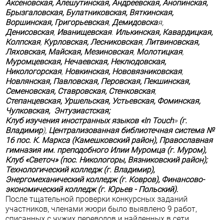
Аксеновская,
Алешутинская,
Андреевская,
Анопинская,
Брызгаловская,
Булатниковская,
Вяткинская,
Воршинская,
Григорьевская
,
Демидовска
я,
Денисовская
,
Иванищевская
.
Илькинская,
Кавардицкая,
Колпская
,
Курловская,
Лесниковская
,
Литвиновская,
Ляховская,
Майская,
Мезиновская
,
Молотицкая
,
Муромцевская,
Нечаевская,
Неклюдовская,
Никологорская
,
Новкинская,
Нововязниковская
,
Новлянская,
Павловская,
Перовская,
Пекшинская,
Семеновская,
Ставровская,
Стенковская
,
Степанцевская, Уршельская,
Устьевская,
Фоминская,
Чулковская,
Энтузиастская;
Клуб изучения иностранных языков «
In
Touch
»
(г.
Владимир
),
Централизованная библиотечная система №
16 пос. К. Маркса
(Камешковский район),
Православная
гимназия им. преподобного Илии Муромца (г. Муром),
Клуб «Светоч» (пос. Никологоры, Вязниковский район);
Технологический колледж (г. Владимир),
Энергомеханический колледж (г. Ковров), Финансово-
экономический колледж (г. Юрьев - Польский).
После тщательной проверки
конкурсных заданий
участников
, членами жюри было выявлено 9 работ,
списанных с чужих переводов и найденных в сети