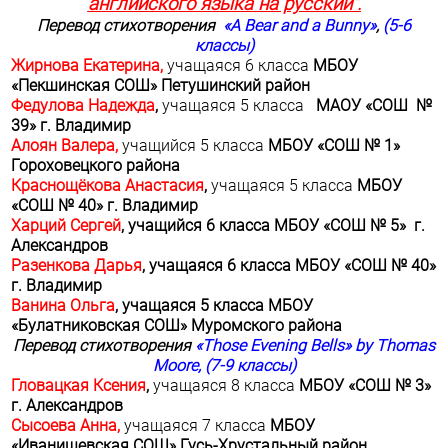
английского языка на русский".
Перевод стихотворения
«
A
Bear
and
a
Bunny
»
,
(5-6
классы)
Жирнова Екатерина,
учащаяся 6 класса
МБОУ
«Пекшинская СОШ» Петушинский район
Федулова Надежда
,
учащаяся 5 класса
МАОУ «СОШ №
39» г. Владимир
Алоян Валера,
учащийся 5 класса
МБОУ «СОШ № 1»
Гороховецкого района
Краснощёкова Анастасия
,
учащаяся 5 класса
МБОУ
«СОШ № 40» г. Владимир
Харций Сергей
, учащийся 6 класса МБОУ «СОШ № 5» г.
Александров
Разенкова Дарья
, учащаяся 6 класса МБОУ «СОШ № 40»
г. Владимир
Ванина Ольга
, учащаяся 5 класса МБОУ
«Булатниковская СОШ» Муромского района
Перевод
стихотворения
«Those Evening Bells» by Thomas
Moore, (7-9
классы
)
Гловацкая Ксения
,
учащаяся 8 класса
МБОУ «СОШ № 3»
г. Александров
Сысоева Анна,
учащаяся 7 класса
МБОУ
«Иванищевская СОШ» Гусь-Хрустальный район