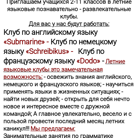
Приглашаем учащихся 2-11 классов в летние
языковые познавательно - развлекательные
клубы.
Для вас у нас будут работать:
Клуб по английскому языку
«
Submarine
» -
Клуб по немецкому
языку
«
Schreibikus
» -
Клуб по
французскому языку
«
Dodo
»
-
Летние
языковые клубы это замечательная
возможность:
- освежить знания английского,
немецкого и французского языков;
- научиться
применять языки в жизненных ситуациях;
-
найти новых друзей;
- открыть для себя нечто
новое и интересное вместе с дружной
командой;
А главное увлекательно, весело и с
пользой провести последний месяц летних
каникул!!!
Мы предлагаем:
Занимательные занятия по грамматике