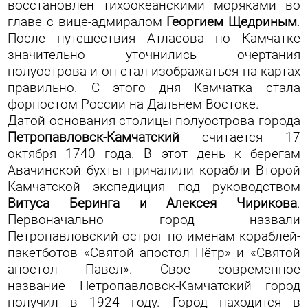
восстановлен тихоокеанскими моряками во
главе с вице-адмиралом
Георгием Щедриным
.
После путешествия Атласова по Камчатке
значительно уточнились очертания
полуострова и он стал изображаться на картах
правильно. С этого дня Камчатка стала
форпостом России на Дальнем Востоке.
Датой основания столицы полуострова города
Петропавловск-Камчатский
считается 17
октября 1740 года. В этот день к берегам
Авачинской бухты причалили корабли Второй
Камчатской экспедиция под руководством
Витуса Беринга и Алексея Чирикова
.
Первоначально город назвали
Петропавловский острог по именам кораблей-
пакетботов «Святой апостол Пётр» и «Святой
апостол Павел». Свое современное
название
Петропавловск-Камчатский
город
получил в 1924 году. Город находится в