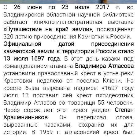
С
26 июня по 23 июля 2017 г.
во
Владимирской областной научной библиотеке
работает книжно-иллюстративная выставка
«Путешествие на край земли»
, посвящённая
320-летию присоединения Камчатки к России.
Официальной датой присоединения
камчатской земли к территории России стало
13 июля 1697 года
. В этот день казаки под
командованием атамана
Владимира Атласова
установили православный крест в устье реки
Крестовки недалеко от поселка Ключи. На
кресте была вырезана надпись: «1697 году
июля 13 поставил сей крест пятидесятник
Владимир Атласов со товарищи 55 человек».
Через сорок лет этот крест увидел
Степан
Крашенинников
. Он переписал слова,
вырезанные казаками, сохранив их для
истории. В 1959 г. атласовский крест был