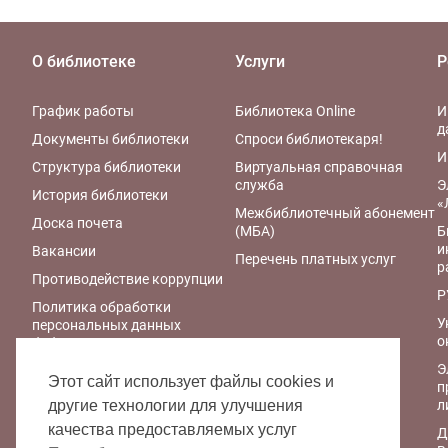
О библиотеке
Услуги
Р
График работы
Библиотека Online
И
д
Документы библиотеки
Спроси библиотекаря!
И
Структура библиотеки
Виртуальная справочная
служба
Э
История библиотеки
«
Межбиблиотечный абонемент
Доска почета
(МБА)
Б
и
Вакансии
Перечень платных услуг
р
Противодействие коррупции
Р
Политика обработки
У
персональных данных
о
библиотеки
Э
Правила обработки
Этот сайт использует файлы cookies и
п
персональных данных
л
другие технологии для улучшения
Политика
качества предоставляемых услуг
Д
конфиденциальности