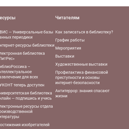
есурсы
Читателям
ВИС — Универсальные базы
Как записаться в библиотеку?
анных периодики
График работы
нтернет-ресурсы библиотеки
Мероприятия
лектронная библиотека
Выставки
ЛитРес»
Художественные выставки
иблиоРоссика –
нтеллектуальное
Профилактика финансовой
азвлечение для всех
преступности и основы
интернет-безопасности
УКОНТ теперь доступен
Антитеррор: знания спасают
ниверситетская библиотека
жизни
нлайн — подпишись и учись
лектронные ресурсы отдела
роизводственной
итературы
остижения изобретателей