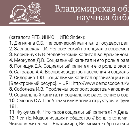
Владимирская об
научная биб
(каталоги РГБ, ИНИОН, ИПС Яndex):
1.
Дигилина О.Б. Человеческий капитал в государственной
2.
Заславская Т.И. Человеческий потенциал в современн
3.
Корнейчук Б.В. Человеческий капитал во временном изм
4.
Меркулов Д.В. Социальный капитал и его роль в развити
5.
Полищук Е.А. Социальный капитал и его роль в экономич
6.
Саградов А.А. Воспроизводство населения и социальный 
7.
Сидорина Т.Ю. Социальный капитал организации и соци
[Электронный ресурс]. – URL: http://www.demoscope.ru/w
8.
Соболева И.В. Проблемы воспроизводства человеческо
9.
Социальный капитал и социальное расслоение в современ
10.
Сысоев С.А. Проблемы выявления структуры и функций 
181.
11.
Фукуяма Ф. Что такое социальный капитал? // День. –
12.
Ясин Е. Модернизация и общество // Вопр. экономики. 
Являясь жителем г. Владимира, Вы можете обратиться