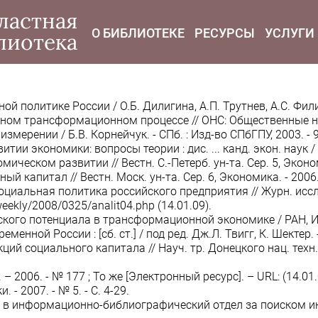
modal-check
ластная
О БИБЛИОТЕКЕ
РЕСУРСЫ
УСЛУГИ
лиотека
 политике России / О.Б. Дилигина, А.П. Трутнев, А.С. Филип
ом трансформационном процессе // ОНС: Общественные науки
ерении / Б.В. Корнейчук. - СПб. : Изд-во СПбГПУ, 2003. - 9
и экономики: вопросы теории : дис. ... канд. экон. наук / М
еском развитии // Вестн. С.-Петерб. ун-та. Сер. 5, Экономика
капитал // Вестн. Моск. ун-та. Сер. 6, Экономика. - 2006. -
альная политика российского предприятия // Журн. исслед. 
eekly/2008/0325/analit04.php (14.01.09).
го потенциала в трансформационной экономике / РАН, Ин-т 
ной России : [сб. ст.] / под ред. Дж.Л. Твигг, К. Шектер. -
социального капитала // Науч. тр. Донецкого нац. техн. ун-
 2006. - № 177 ; То же [Электронный ресурс]. – URL: (14.01.
- 2007. - № 5. - C. 4-29.
 в информационно-библиографический отдел за поиском инф