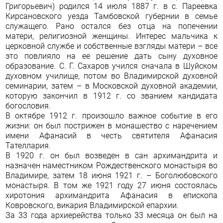
Григорье­вич) родился 14 июля 1887 г. в с. Пареевка
Кирсановского уезда Тамбовской губернии в семье
служащего. Рано остался без от­ца на попечении
матери, религиозной женщины. Интерес мальчика к
церковной службе и собственные взгляды матери – все
это повлияло на ее решение дать сыну духовное
образование. С. Г. Сахаров учился сначала в Шуйском
духовном училище, потом во Владимирской духовной
семинарии, затем – в Московской духовной академии,
которую закончил в 1912 г. со званием кандидата
богословия.
В октябре 1912 г. произошло важное событие в его
жизни: он был пострижен в монашество с наречением
имени Афанасий в честь святителя Афанасия
Тателлария.
В 1920 г. он был возведен в сан архимандрита и
назначен на­местником Рождественского монастыря во
Владимире, затем 18 июня 1921 г. – Боголюбовского
монастыря. В том же 1921 году 27 ию­ня состоялась
хиротония архимандрита Афанасия в епископа
Ковровского, викария Владимирской епархии.
За 33 года архиерейства только 33 месяца он был на