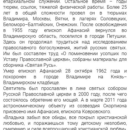
епархиальном служении. Остальное время – годы
тюрем, ссылок, тяжелой физической работы. Более 25
лет в общей сложности про­вел он в тюрьмах
Владимира, Москвы, Вятки, в лагерях Соловецких,
Беломоро–Балтийских, Онежских. После освобождения
в 1955 году епископ Афанасий вернулся во
Владимирскую область, поселился в городе Петушки.
Здесь он продолжал трудиться над исследованием
православного богослужения, житий русских святых.
Им был составлен труд «О поминовении усопших по
Уставу Православной церкви», собраны материалы для
сборника «Святая Русь».
Умер епископ Афанасий 28 октября 1962 года и
похоронен в городе Владимире на Князь–
Владимирском кладбище.
Святитель был прославлен в лике святых собором
Русской Православной церкви в 2000 году, после чего
состоялось обретение его мощей. А в марте 2011 года
астрономическому объекту из созвездия Скорпиона
присвоено имя Афанасия, епископа Ковровского.
«Владыка забыл все обиды, все покрыл христианской
любовью, и поражаешься тому детскому незлобию,
смирению и силе всепрощающей христианской любви»,