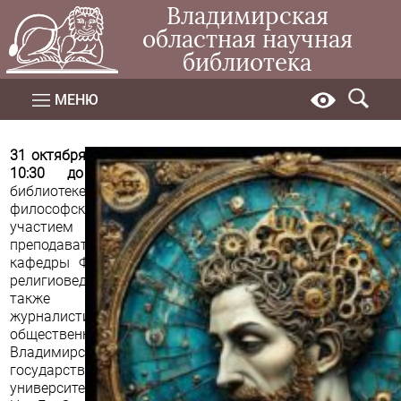
Владимирская
областная научная
библиотека
МЕНЮ
31 октября 2024 года с
10:30 до 13:30
в
библиотеке пройдут
философские чтения с
участием студентов и
преподавателей
кафедры Философии и
религиоведения, а
также кафедры
журналистики и связи с
общественностью
Владимирского
государственного
университета им. А. Г. и