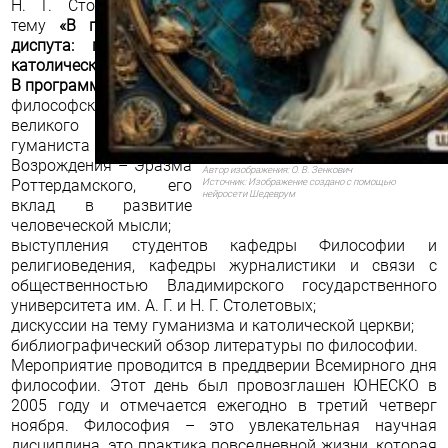
Н. Г. Столетовых на
тему
«В пространстве
диспута: гуманизм и
католическая церковь»
.
В программе:
философский портрет
великого ученого –
гуманиста
эпохи
Возрождения
–
Эразма
Автор изображения:
О. В. Зенкович
Роттердамского
, его
Источник:
Изображение создано с помощью
нейросети Шедеврум
вклад в развитие
человеческой мысли;
выступления студентов кафедры Философии и
религиоведения, кафедры журналистики и связи с
общественностью Владимирского государственного
университета им. А. Г. и Н. Г. Столетовых;
дискуссии на
тему гуманизма
и католической церкви;
библиографический обзор литературы по философии.
Мероприятие проводится в преддверии Всемирного дня
философии. Этот день был провозглашен ЮНЕСКО в
2005 году и отмечается ежегодно в третий четверг
ноября.
Философия
– это увлекательная научная
дисциплина, это практика повседневной жизни, которая