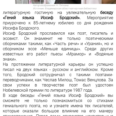
Автор изображения:
Н. Пяткина
Источник:
Владимирская областная научная библиотека
литературную гостиную на увлекательную
беседу
«Гений языка Иосиф Бродский».
Мероприятие
приурочено к 85-летнему юбилею со дня рождения
Иосифа Бродского
.
Иосиф Бродский прославился как поэт, писатель и
эссеист. Он знаменит не только поэтическими
сборниками такими, как
«Часть речи»
и
«Урания»
, но и
сборником эссе
«Меньше единицы»
. Среди других
известных его работ пьесы «Мрамор» и
«Водяные
знаки»
.
На протяжении литературной карьеры он успешно
писал на двух языках - русском и английском. Кроме
того, Бродский сотрудничал с такими поэтами-
переводчиками, как
Чеслав Милош
,
Томас Венцлова
. За
свои успехи в творчестве поэт был удостоен
Нобелевской премии по литературе
1987 года.
В ходе беседы «Гений языка Иосиф Бродский» вы
сможете не только познакомиться со стихами
гениального поэта, но и узнаете имена тех писателей,
которые оказали большое влияние на его манеру