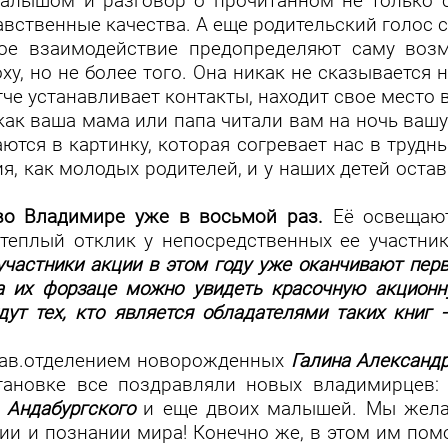
 малышом и разговор о прочитанном не только 
равственные качества. А еще родительский голос 
ое взаимодействие предопределяют саму возм
ху, но не более того. Она никак не сказываетс
гче устанавливает контакты, находит свое место 
как ваша мама или папа читали вам на ночь ваш
ются в картинку, которая согревает нас в трудн
, как молодых родителей, и у наших детей остав
 во Владимире уже в восьмой раз.
Её освещаю
 теплый отклик у непосредственных ее участни
участники акции в этом году уже оканчивают перв
на их форзаце можно увидеть красочную акционн
дут тех, кто является обладателями таких книг 
зав.отделением новорожденных
Галина Александ
становке все поздравляли новых владимирцев
 Андабургского
и еще двоих малышей. Мы жела
ии и познании мира! Конечно же, в этом им помо