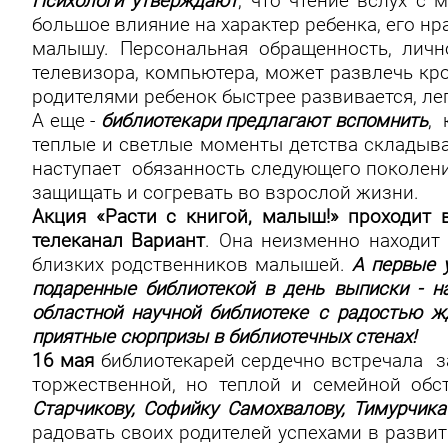
Психологи утверждают
, что чтение вслух с
большое влияние на характер ребенка, его н
малышу. Персональная обращенность, личн
телевизора, компьютера, может развлечь кро
родителями ребенок быстрее развивается, ле
А еще -
библиотекари предлагают вспомнить
, 
теплые и светлые моменты детства складыва
наступает обязанность следующего поколения
защищать и согревать во взрослой жизни.
Акция «Расти с книгой, малыш!» проходит
телеканал Вариант
. Она неизменно находит
близких родственников малышей.
А первые 
подаренные библиотекой в день выписки - 
областной научной библиотеке с радостью ж
приятные сюрпризы в библиотечных стенах!
16 мая
библиотекарей сердечно встречала 
торжественной, но теплой и семейной об
Старчикову, Софийку Самохвалову, Тимурчика
радовать своих родителей успехами в развит