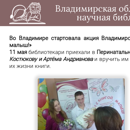
Владимирская об
научная биб
Во Владимире стартовала акция
Владимирс
малыш!»
11 мая
биб
лиотекари приехали в
Перинатальн
Костюкову и Арт
ёма Андрианова
и вручить им
их жизни книги.