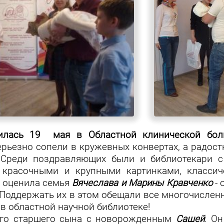
жилась 19 мая в Областной клинической бо
рьезно сопели в кружевных конвертах, а радос
. Среди поздравляющих были и библиотекари 
 красочными и крупными картинками, классич
и оценила семья
Вячеслава и Марины Кравченко
- 
. Поддержать их в этом обещали все многочислен
м в областной научной библиотеке!
го старшего сына с новорожденным
Сашей
. О