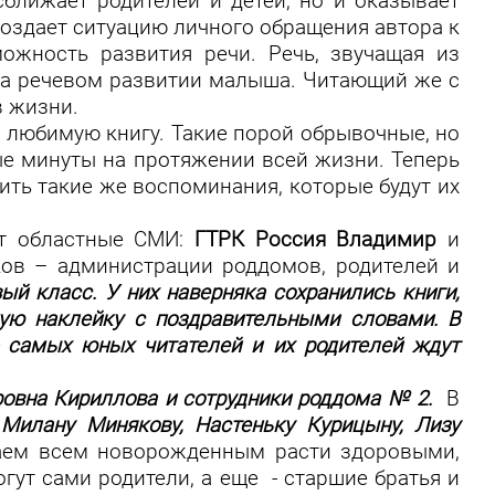
сближает родителей и детей, но и оказывает
создает ситуацию личного обращения автора к
ожность развития речи. Речь, звучащая из
я на речевом развитии малыша. Читающий же с
в жизни.
у любимую книгу. Такие порой обрывочные, но
ые минуты на протяжении всей жизни. Теперь
ить такие же воспоминания, которые будут их
т областные СМИ:
ГТРК Россия Владимир
и
ков – администрации роддомов, родителей и
ый класс. У них наверняка сохранились книги,
ую наклейку с поздравительными словами. В
- самых юных читателей и их родителей ждут
ровна Кириллова и сотрудники роддома № 2.
В
:
Милану Минякову, Настеньку Курицыну, Лизу
ем всем новорожденным расти здоровыми,
гут сами родители, а еще - старшие братья и