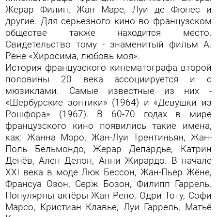
Жерар Филип, Жан Маре, Луи де Фюнес и
другие. Для серьезного кино во французском
обществе также находится место.
Свидетельство тому - знаменитый фильм А.
Рене «Хиросима, любовь моя».
История французского кинематографа второй
половины 20 века ассоциируется и с
мюзиклами. Самые известные из них -
«Шербурские зонтики» (1964) и «Девушки из
Рошфора» (1967). В 60-70 годах в мире
французского кино появились такие имена,
как: Жанна Моро, Жан-Луи Трентиньян, Жан-
Поль Бельмондо, Жерар Депардье, Катрин
Денёв, Ален Делон, Анни Жирардо. В начале
ХХI века в моде Люк Бессон, Жан-Пьер Жёне,
Франсуа Озон, Серж Бозон, Филипп Гаррель.
Популярны актёры Жан Рено, Одри Тоту, Софи
Марсо, Кристиан Клавье, Луи Гаррель, Матьё