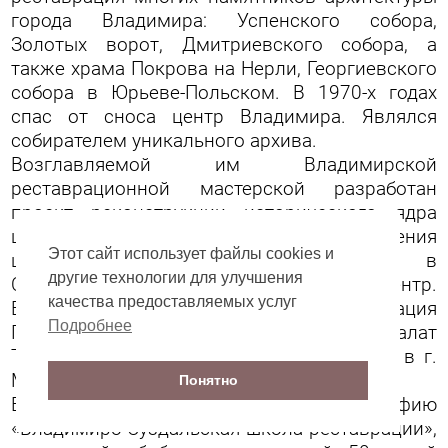
города Владимира: Успенского собора,
Золотых ворот, Дмитриевского собора, а
также храма Покрова на Нерли, Георгиевского
собора в Юрьеве-Польском. В 1970-х годах
спас от сноса центр Владимира. Являлся
собирателем уникального архива.
Возглавляемой им Владимирской
реставрационной мастерской разработан
проект реконструкции исторического ядра
центра г. Владимира и проект приспособления
Этот сайт использует файлы cookies и
церкви Александровского монастыря в
другие технологии для улучшения
Суздале под научный реставрационный центр.
качества предоставляемых услуг
В 1990-х годах была выполнена реставрация
Подробнее
Палат Гранатного двора ХVII века и Палат
Тверских архиереев на Кузнецком мосту в г.
Москве.
Понятно
В 2012 г. опубликовал монографию
«Владимиро-Суздальская школа реставрации»,