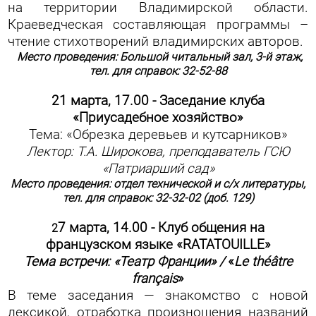
на территории Владимирской области.
Краеведческая составляющая программы –
чтение стихотворений владимирских авторов.
Место проведения: Большой читальный зал, 3-й этаж,
тел. для справок: 32-52-88
21 марта, 17.00 - Заседание клуба
«Приусадебное хозяйство»
Тема: «Обрезка деревьев и кутсарников»
Лектор: Т.А. Широкова, преподаватель ГСЮ
«Патриарший сад»
Место проведения: отдел технической и с/х литературы,
тел. для справок: 32-32-02 (доб. 129)
7 марта, 14.00 -
Клуб общения на
2
французском языке «
RATATOUILLE
»
Тема встречи:
«Театр Франции» /
«
Le
th
éâ
tre
fran
ç
ais
»
В теме заседания — знакомство с новой
лексикой, отработка произношения названий