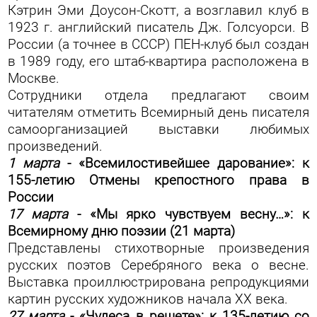
Кэтрин Эми Доусон-Скотт, а возглавил клуб в
1923 г. английский писатель Дж. Голсуорси. В
России (а точнее в СССР) ПЕН-клуб был создан
в 1989 году, его штаб-квартира расположена в
Москве.
Сотрудники отдела предлагают своим
читателям отметить Всемирный день писателя
самоорганизацией выставки любимых
произведений.
1 марта
- «Всемилостивейшее дарование»: к
155-летию Отмены крепостного права в
России
17 марта
- «Мы ярко чувствуем весну…»: к
Всемирному дню поэзии (21 марта)
Представлены стихотворные произведения
русских поэтов Серебряного века о весне.
Выставка проиллюстрирована репродукциями
картин русских художников начала XX века.
27 марта
- «Чудеса в решете»: к 135-летию со