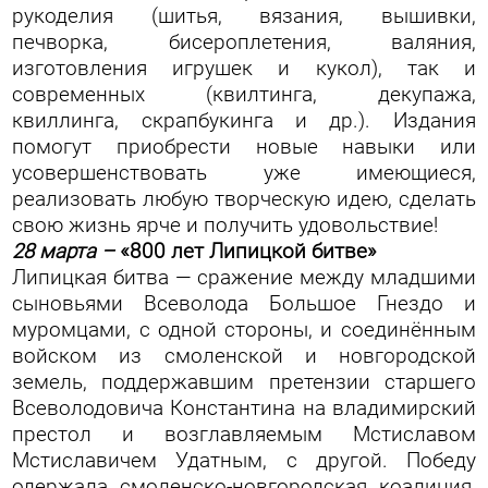
рукоделия (шитья, вязания, вышивки,
печворка, бисероплетения, валяния,
изготовления игрушек и кукол), так и
современных (квилтинга, декупажа,
квиллинга, скрапбукинга и др.). Издания
помогут приобрести новые навыки или
усовершенствовать уже имеющиеся,
реализовать любую творческую идею, сделать
свою жизнь ярче и получить удовольствие!
28 марта –
«800 лет Липицкой битве»
Липицкая битва — сражение между младшими
сыновьями Всеволода Большое Гнездо и
муромцами, с одной стороны, и соединённым
войском из смоленской и новгородской
земель, поддержавшим претензии старшего
Всеволодовича Константина на владимирский
престол и возглавляемым Мстиславом
Мстиславичем Удатным, с другой. Победу
одержала смоленско-новгородская коалиция,