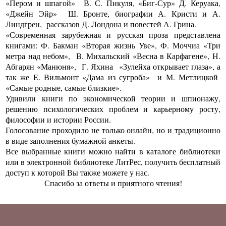
«Пером и шпагой» В. С. Пикуля, «Биг-Сур» Д. Керуака,
«Джейн Эйр» Ш. Бронте, биографии А. Кристи и А.
Линдгрен, рассказов Д. Лондона и повестей А. Грина.
«Современная зарубежная и русская проза представлена
книгами: Ф. Бакман «Вторая жизнь Уве», Ф. Моччиа «Три
метра над небом», В. Михальский «Весна в Карфагене», Н.
Абгарян «Манюня», Г. Яхина «Зулейха открывает глаза», а
так же Е. Вильмонт «Дама из сугроба» и М. Метлицкой
«Самые родные, самые близкие».
Удивили книги по экономической теории и шпионажу,
решению психологических проблем и карьерному росту,
философии и истории России.
Голосование проходило не только онлайн, но и традиционно
в виде заполнения бумажной анкеты.
Все выбранные книги можно найти
в каталоге библиотеки
или в электронной библиотеке ЛитРес,
получить бесплатный
доступ
к которой Вы также можете у нас.
Спасибо за ответы и приятного чтения!