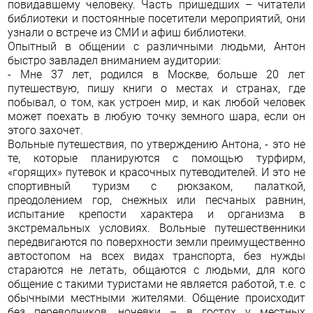
повидавшему человеку. Часть пришедших – читатели
библиотеки и постоянные посетители мероприятий, они
узнали о встрече из СМИ и афиш библиотеки.
Опытный в общении с различными людьми, Антон
быстро завладел вниманием аудитории:
- Мне 37 лет, родился в Москве, больше 20 лет
путешествую, пишу книги о местах и странах, где
побывал, о том, как устроен мир, и как любой человек
может поехать в любую точку земного шара, если он
этого захочет.
Вольные путешествия, по утверждению Антона, - это не
те, которые планируются с помощью турфирм,
«горящих» путевок и красочных путеводителей. И это не
спортивный туризм с рюкзаком, палаткой,
преодолением гор, снежных или песчаных равнин,
испытание крепости характера и организма в
экстремальных условиях. Вольные путешественники
передвигаются по поверхности земли преимущественно
автостопом на всех видах транспорта, без нужды
стараются не летать, общаются с людьми, для кого
общение с такими туристами не является работой, т.е. с
обычными местными жителями. Общение происходит
без переводчиков, ночевки – в гостях у местных