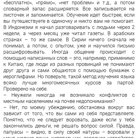
«бесплатно», «прямо», «нет проблем» и т.д., а потом
словарный запас расширяется. Все записывается на
листочек и запоминается. Обучение идет быстрее, если
вы путешествуете в одиночку и никто вам не помогает.
В Индонезии я начал разговаривать с людьми через 2
недели, а через месяц уже читал газеты. В арабских
странах – то же самое. В Сирии ничего сначала не
понимал, а потом, с опытом, уже и научился письмо
расшифровывать. Иногда общение происходит с
помощью написанных слов – это, например, применимо
к Китаю, где люди из разных провинций не понимают
друг друга и сами общаются с помощью бумажек с
иероглифами. Но поверьте, такой метод изучения языка
всяко лучше многомесячных курсов за партой.
Проверено на себе.
– Неужели никогда не возникало конфликтов с
местным населением на почве недопонимания?
– Нет, по моему убеждению, обстановка вокруг вас
зависит от того, что вы сами из себя представляете.
Понятно, что не следует воровать, даже если у тебя
закончились деньги, не решать вопрос силой. Правда,
папуасы – видно, в силу своей натуры – воровали у