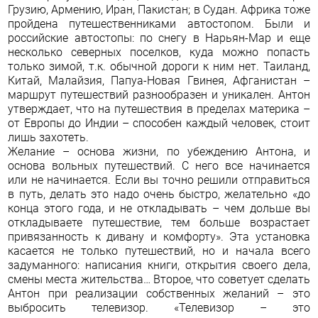
Грузию, Армению, Иран, Пакистан; в Судан. Африка тоже
пройдена путешественниками автостопом. Были и
российские автостопы: по снегу в Нарьян-Мар и еще
несколько северных поселков, куда можно попасть
только зимой, т.к. обычной дороги к ним нет. Таиланд,
Китай, Малайзия, Папуа-Новая Гвинея, Афганистан –
маршрут путешествий разнообразен и уникален. Антон
утверждает, что на путешествия в пределах материка –
от Европы до Индии – способен каждый человек, стоит
лишь захотеть.
Желание – основа жизни, по убеждению Антона, и
основа вольных путешествий. С него все начинается
или не начинается. Если вы точно решили отправиться
в путь, делать это надо очень быстро, желательно «до
конца этого года, и не откладывать – чем дольше вы
откладываете путешествие, тем больше возрастает
привязанность к дивану и комфорту». Эта установка
касается не только путешествий, но и начала всего
задуманного: написания книги, открытия своего дела,
смены места жительства… Второе, что советует сделать
Антон при реализации собственных желаний – это
выбросить телевизор. «Телевизор – это