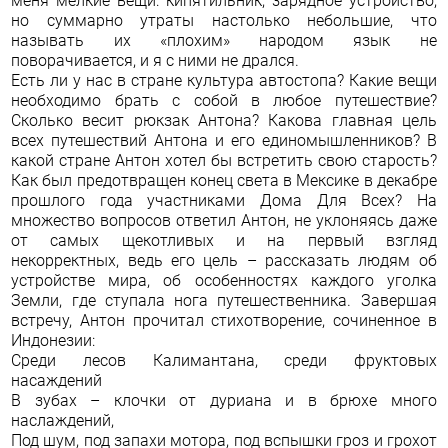
меня мелкие вещи: кипятильник, зарядное устройство,
но суммарно утраты настолько небольшие, что
называть их «плохим» народом язык не
поворачивается, и я с ними не дрался.
Есть ли у нас в стране культура автостопа? Какие вещи
необходимо брать с собой в любое путешествие?
Сколько весит рюкзак Антона? Какова главная цель
всех путешествий Антона и его единомышленников? В
какой стране Антон хотел бы встретить свою старость?
Как был предотвращен конец света в Мексике в декабре
прошлого года участниками Дома Для Всех? На
множество вопросов ответил Антон, не уклоняясь даже
от самых щекотливых и на первый взгляд
некорректных, ведь его цель – рассказать людям об
устройстве мира, об особенностях каждого уголка
Земли, где ступала нога путешественника. Завершая
встречу, Антон прочитал стихотворение, сочиненное в
Индонезии:
Среди лесов Калимантана, среди фруктовых
насаждений
В зубах – клочки от дуриана и в брюхе много
наслаждений,
Под шум, под запахи мотора, под вспышки гроз и грохот