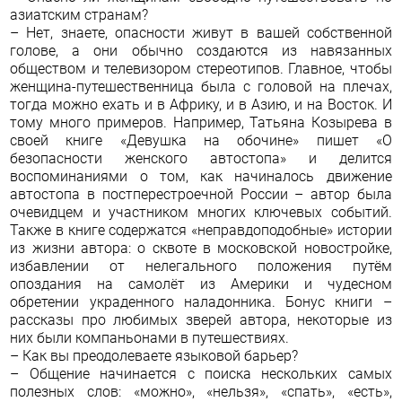
азиатским странам?
– Нет, знаете, опасности живут в вашей собственной
голове, а они обычно создаются из навязанных
обществом и телевизором стереотипов. Главное, чтобы
женщина-путешественница была с головой на плечах,
тогда можно ехать и в Африку, и в Азию, и на Восток. И
тому много примеров. Например, Татьяна Козырева в
своей книге «Девушка на обочине» пишет «О
безопасности женского автостопа» и делится
воспоминаниями о том, как начиналось движение
автостопа в постперестроечной России – автор была
очевидцем и участником многих ключевых событий.
Также в книге содержатся «неправдоподобные» истории
из жизни автора: о сквоте в московской новостройке,
избавлении от нелегального положения путём
опоздания на самолёт из Америки и чудесном
обретении украденного наладонника. Бонус книги –
рассказы про любимых зверей автора, некоторые из
них были компаньонами в путешествиях.
– Как вы преодолеваете языковой барьер?
– Общение начинается с поиска нескольких самых
полезных слов: «можно», «нельзя», «спать», «есть»,