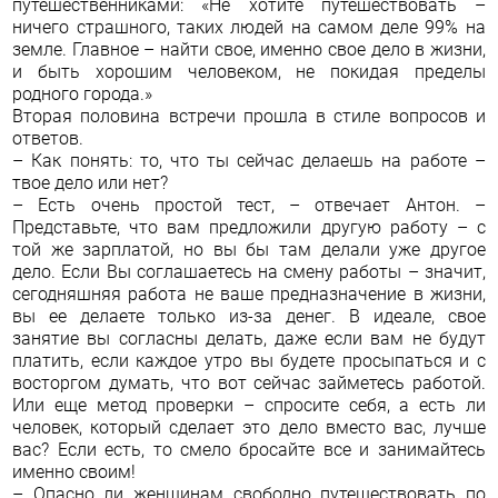
путешественниками: «Не хотите путешествовать –
ничего страшного, таких людей на самом деле 99% на
земле. Главное – найти свое, именно свое дело в жизни,
и быть хорошим человеком, не покидая пределы
родного города.»
Вторая половина встречи прошла в стиле вопросов и
ответов.
– Как понять: то, что ты сейчас делаешь на работе –
твое дело или нет?
– Есть очень простой тест, – отвечает Антон. –
Представьте, что вам предложили другую работу – с
той же зарплатой, но вы бы там делали уже другое
дело. Если Вы соглашаетесь на смену работы – значит,
сегодняшняя работа не ваше предназначение в жизни,
вы ее делаете только из-за денег. В идеале, свое
занятие вы согласны делать, даже если вам не будут
платить, если каждое утро вы будете просыпаться и с
восторгом думать, что вот сейчас займетесь работой.
Или еще метод проверки – спросите себя, а есть ли
человек, который сделает это дело вместо вас, лучше
вас? Если есть, то смело бросайте все и занимайтесь
именно своим!
– Опасно ли женщинам свободно путешествовать по