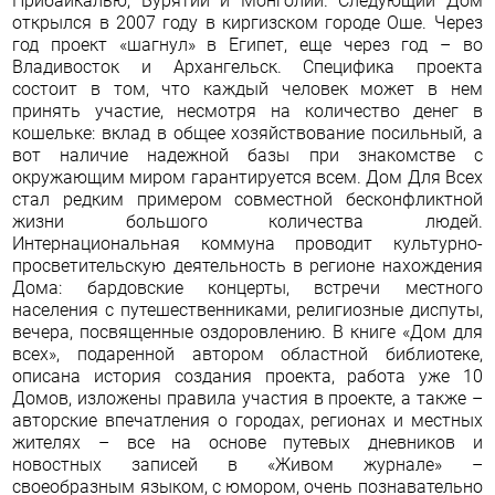
Прибайкалью, Бурятии и Монголии. Следующий Дом
открылся в 2007 году в киргизском городе Оше. Через
год проект «шагнул» в Египет, еще через год – во
Владивосток и Архангельск. Специфика проекта
состоит в том, что каждый человек может в нем
принять участие, несмотря на количество денег в
кошельке: вклад в общее хозяйствование посильный, а
вот наличие надежной базы при знакомстве с
окружающим миром гарантируется всем. Дом Для Всех
стал редким примером совместной бесконфликтной
жизни большого количества людей.
Интернациональная коммуна проводит культурно-
просветительскую деятельность в регионе нахождения
Дома: бардовские концерты, встречи местного
населения с путешественниками, религиозные диспуты,
вечера, посвященные оздоровлению. В книге «Дом для
всех», подаренной автором областной библиотеке,
описана история создания проекта, работа уже 10
Домов, изложены правила участия в проекте, а также –
авторские впечатления о городах, регионах и местных
жителях – все на основе путевых дневников и
новостных записей в «Живом журнале» –
своеобразным языком, с юмором, очень познавательно