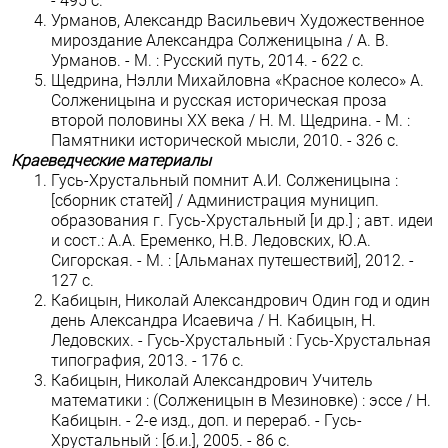
- 495 c.
Урманов, Александр Васильевич Художественное
мироздание Александра Солженицына / А. В.
Урманов. - М. : Русский путь, 2014. - 622 с.
Щедрина, Нэлли Михайловна «Красное колесо» А.
Солженицына и русская историческая проза
второй половины XX века / Н. М. Щедрина. - М. :
Памятники исторической мысли, 2010. - 326 с.
Краеведческие материалы
Гусь-Хрустальный помнит А.И. Солженицына :
[сборник статей] / Администрация муницип.
образования г. Гусь-Хрустальный [и др.] ; авт. идеи
и сост.: А.А. Еременко, Н.В. Ледовских, Ю.А.
Сигорская. - М. : [Альманах путешествий], 2012. -
127 с.
Кабицын, Николай Александрович Один год и один
день Александра Исаевича / Н. Кабицын, Н.
Ледовских. - Гусь-Хрустальный : Гусь-Хрустальная
типография, 2013. - 176 с.
Кабицын, Николай Александрович Учитель
математики : (Солженицын в Мезиновке) : эссе / Н.
Кабицын. - 2-е изд., доп. и перераб. - Гусь-
Хрустальный : [б.и.], 2005. - 86 с.