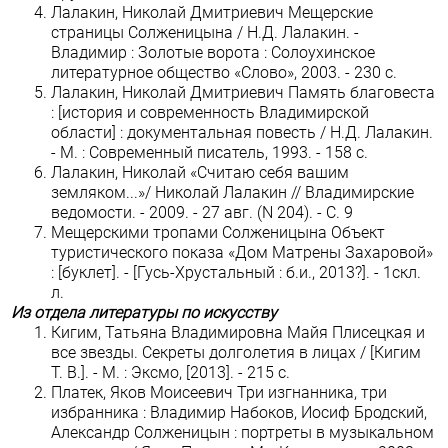
Лалакин, Николай Дмитриевич Мещерские
страницы Солженицына / Н.Д. Лалакин. -
Владимир : Золотые ворота : Солоухинское
литературное общество «Слово», 2003. - 230 с.
Лалакин, Николай Дмитриевич Память благовеста
: [история и современность Владимирской
области] : документальная повесть / Н.Д. Лалакин.
- М. : Современный писатель, 1993. - 158 с.
Лалакин, Николай «Считаю себя вашим
земляком...»/ Николай Лалакин // Владимирские
ведомости. - 2009. - 27 авг. (N 204). - C. 9
Мещерскими тропами Солженицына Объект
туристического показа «Дом Матрены Захаровой»
: [буклет]. - [Гусь-Хрустальный : б.и., 2013?]. - 1скл.
л.
Из отдела литературы по искусству
Кигим, Татьяна Владимировна Майя Плисецкая и
все звезды. Секреты долголетия в лицах / [Кигим
Т. В.]. - М. : Эксмо, [2013]. - 215 с.
Платек, Яков Моисеевич Три изгнанника, три
избранника : Владимир Набоков, Иосиф Бродский,
Александр Солженицын : портреты в музыкальном