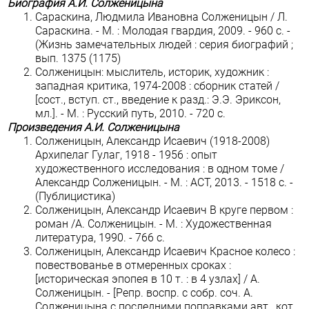
Биография А.И. Солженицына
Сараскина, Людмила Ивановна Солженицын / Л.
Сараскина. - М. : Молодая гвардия, 2009. - 960 с. -
(Жизнь замечательных людей : серия биографий ;
вып. 1375 (1175)
Солженицын: мыслитель, историк, художник :
западная критика, 1974-2008 : сборник статей /
[сост., вступ. ст., введение к разд.: Э.Э. Эриксон,
мл.]. - М. : Русский путь, 2010. - 720 c.
Произведения А.И. Солженицына
Солженицын, Александр Исаевич (1918-2008)
Архипелаг Гулаг, 1918 - 1956 : опыт
художественного исследования : в одном томе /
Александр Солженицын. - М. : АСТ, 2013. - 1518 с. -
(Публицистика)
Солженицын, Александр Исаевич В круге первом :
роман /А. Солженицын. - М. : Художественная
литература, 1990. - 766 с.
Солженицын, Александр Исаевич Красное колесо :
повествованье в отмеренных сроках :
[историческая эпопея в 10 т. : в 4 узлах] / А.
Солженицын. - [Репр. воспр. с собр. соч. А.
Солженицына с последними поправками авт., кот.