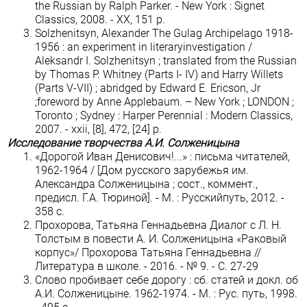
the Russian by Ralph Parker. - New York : Signet
Classics, 2008. - XX, 151 p.
Solzhenitsyn, Alexander The Gulag Archipelago 1918-
1956 : an experiment in literaryinvestigation /
Aleksandr I. Solzhenitsyn ; translated from the Russian
by Thomas P. Whitney (Parts I- IV) and Harry Willets
(Parts V-VII) ; abridged by Edward E. Ericson, Jr
;foreword by Anne Applebaum. – New York ; LONDON ;
Toronto ; Sydney : Harper Perennial : Modern Classics,
2007. - xxii, [8], 472, [24] p.
Исследование творчества А.И. Солженицына
«Дорогой Иван Денисович!...» : письма читателей,
1962-1964 / [Дом русского зарубежья им.
Александра Солженицына ; сост., коммент.,
предисл. Г.А. Тюриной]. - М. : Русскийпуть, 2012. -
358 с.
Прохорова, Татьяна Геннадьевна Диалог с Л. Н.
Толстым в повести А. И. Солженицына «Раковый
корпус»/ Прохорова Татьяна Геннадьевна //
Литература в школе. - 2016. - № 9. - С. 27-29
Слово пробивает себе дорогу : сб. статей и докл. об
А.И. Солженицыне. 1962-1974. - М. : Рус. путь, 1998.