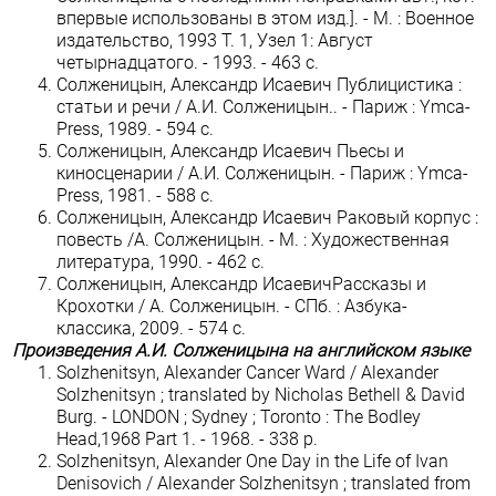
впервые использованы в этом изд.]. - М. : Военное
издательство, 1993 Т. 1, Узел 1: Август
четырнадцатого. - 1993. - 463 c.
Солженицын, Александр Исаевич Публицистика :
статьи и речи / А.И. Солженицын.. - Париж : Ymca-
Press, 1989. - 594 c.
Солженицын, Александр Исаевич Пьесы и
киносценарии / А.И. Солженицын. - Париж : Ymca-
Press, 1981. - 588 c.
Солженицын, Александр Исаевич Раковый корпус :
повесть /А. Солженицын. - М. : Художественная
литература, 1990. - 462 с.
Солженицын, Александр ИсаевичРассказы и
Крохотки / А. Солженицын. - СПб. : Азбука-
классика, 2009. - 574 с.
Произведения А.И. Солженицына на английском языке
Solzhenitsyn, Alexander Cancer Ward / Alexander
Solzhenitsyn ; translated by Nicholas Bethell & David
Burg. - LONDON ; Sydney ; Toronto : The Bodley
Head,1968 Part 1. - 1968. - 338 p.
Solzhenitsyn, Alexander One Day in the Life of Ivan
Denisovich / Alexander Solzhenitsyn ; translated from