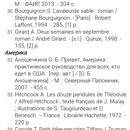
М. : ФАИР, 2013. - 304 с.
Bourguignon S. L'avaleurde sable : roman /
Stéphane Bourguignon. - [Paris] : Robert
Laffont, 1994. - 285, [1] p.
Girard A. Deux semaines en septembre :
roman / André Girard. - [s.l.] : Quinze, 1998. -
155, [2] p.
Америка
Аношечкина О. Б. Привет, Америка :
практическое руководство для всех, кто
едет в США : [пер. авт.] / [О. Б.
Аношечкина]. - М. : Северный Паломник,
2007. - 455 с.
Hitchcock A. Les douze pendules de Théodule
/ Alfred Hitchcock ; texte français de J. Muray
; illustrations de S. Taugourdeau et D.
Benesch. – France : Librairie Hachette, 1972. -
220 p.
Capote T. Petit déjeuner chez Tiffany / Truman