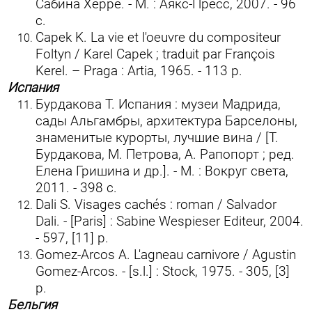
Сабина Херре. - М. : Аякс-Пресс, 2007. - 96
с.
Capek K. La vie et l'oeuvre du compositeur
Foltyn / Karel Capek ; traduit par François
Kerel. – Praga : Artia, 1965. - 113 p.
Испания
Бурдакова Т. Испания : музеи Мадрида,
сады Альгамбры, архитектура Барселоны,
знаменитые курорты, лучшие вина / [Т.
Бурдакова, М. Петрова, А. Рапопорт ; ред.
Елена Гришина и др.]. - М. : Вокруг света,
2011. - 398 с.
Dali S. Visages cachés : roman / Salvador
Dali. - [Paris] : Sabine Wespieser Editeur, 2004.
- 597, [11] p.
Gomez-Arcos A. L'agneau carnivore / Agustin
Gomez-Arcos. - [s.l.] : Stock, 1975. - 305, [3]
p.
Бельгия