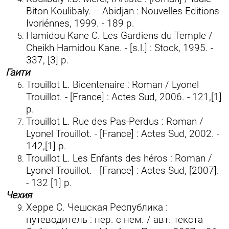
Biton Koulibaly. – Abidjan : Nouvelles Editions
Ivoriénnes, 1999. - 189 p.
Hamidou Kane C. Les Gardiens du Temple /
Cheikh Hamidou Kane. - [s.l.] : Stock, 1995. -
337, [3] p.
Гаити
Trouillot L. Bicentenaire : Roman / Lyonel
Trouillot. - [France] : Actes Sud, 2006. - 121,[1]
p.
Trouillot L. Rue des Pas-Perdus : Roman /
Lyonel Trouillot. - [France] : Actes Sud, 2002. -
142,[1] p.
Trouillot L. Les Enfants des héros : Roman /
Lyonel Trouillot. - [France] : Actes Sud, [2007].
- 132 [1] p.
Чехия
Херре С. Чешская Республика :
путеводитель : пер. с нем. / авт. текста