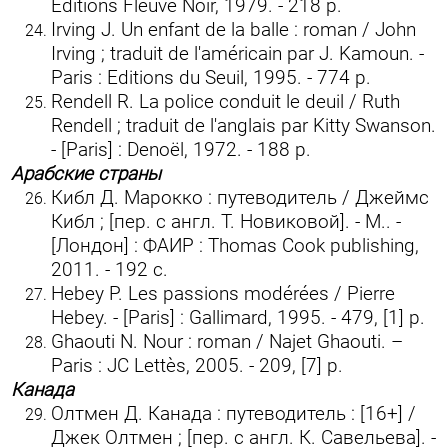
Editions Fleuve Noir, 1979. - 218 p.
Irving J. Un enfant de la balle : roman / John
Irving ; traduit de l'américain par J. Kamoun. -
Paris : Editions du Seuil, 1995. - 774 p.
Rendell R. La police conduit le deuil / Ruth
Rendell ; traduit de l'anglais par Kitty Swanson.
- [Paris] : Denoël, 1972. - 188 p.
Арабские страны
Кибл Д. Марокко : путеводитель / Джеймс
Кибл ; [пер. с англ. Т. Новиковой]. - М.. -
[Лондон] : ФАИР : Thomas Cook publishing,
2011. - 192 с.
Hebey P. Les passions modérées / Pierre
Hebey. - [Paris] : Gallimard, 1995. - 479, [1] p.
Ghaouti N. Nour : roman / Najet Ghaouti. –
Paris : JC Lettès, 2005. - 209, [7] p.
Канада
Олтмен Д. Канада : путеводитель : [16+] /
Джек Олтмен ; [пер. с англ. К. Савельева]. -