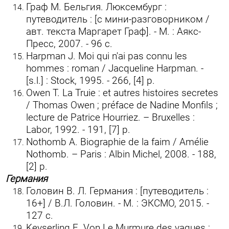
Граф М. Бельгия. Люксембург :
путеводитель : [с мини-разговорником /
авт. текста Маргарет Граф]. - М. : Аякс-
Пресс, 2007. - 96 c.
Harpman J. Moi qui n'ai pas connu les
hommes : roman / Jacqueline Harpman. -
[s.l.] : Stock, 1995. - 266, [4] p.
Owen T. La Truie : et autres histoires secretes
/ Thomas Owen ; préface de Nadine Monfils ;
lecture de Patrice Hourriez. – Bruxelles :
Labor, 1992. - 191, [7] p.
Nothomb A. Biographie de la faim / Amélie
Nothomb. – Paris : Albin Michel, 2008. - 188,
[2] p.
Германия
Головин В. Л. Германия : [путеводитель :
16+] / В.Л. Головин. - М. : ЭКСМО, 2015. -
127 с.
Keyserling E. Von Le Murmure des vagues :