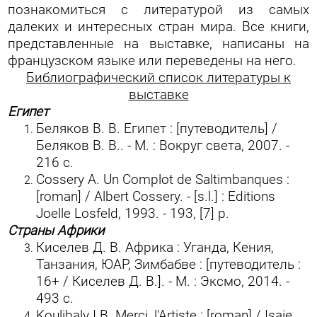
познакомиться с литературой из самых
далеких и интересных стран мира. Все книги,
представленные на выставке, написаны на
французском языке или переведены на него.
Библиографический список литературы к
выставке
Египет
Беляков В. В. Египет : [путеводитель] /
Беляков В. В.. - М. : Вокруг света, 2007. -
216 с.
Cossery A. Un Complot de Saltimbanques :
[roman] / Albert Cossery. - [s.l.] : Editions
Joelle Losfeld, 1993. - 193, [7] p.
Страны Африки
Киселев Д. В. Африка : Уганда, Кения,
Танзания, ЮАР, Зимбабве : [путеводитель :
16+ / Киселев Д. В.]. - М. : Эксмо, 2014. -
493 с.
Koulibaly I.B. Merci, l'Artiste : [roman] / Isaie