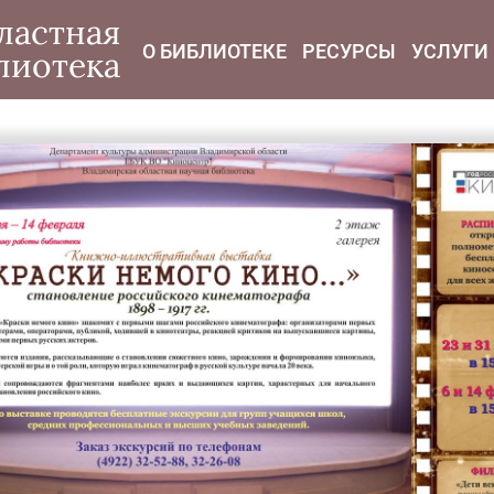
modal-check
ластная
О БИБЛИОТЕКЕ
РЕСУРСЫ
УСЛУГИ
лиотека