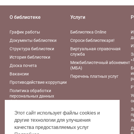
О библиотеке
Услуги
Р
График работы
Библиотека Online
И
д
Документы библиотеки
Спроси библиотекаря!
И
Структура библиотеки
Виртуальная справочная
служба
Э
История библиотеки
«
Межбиблиотечный абонемент
Доска почета
(МБА)
Б
и
Вакансии
Перечень платных услуг
р
Противодействие коррупции
Р
Политика обработки
У
персональных данных
о
библиотеки
Э
Правила обработки
Этот сайт использует файлы cookies и
п
персональных данных
л
другие технологии для улучшения
Политика
качества предоставляемых услуг
Д
конфиденциальности
В