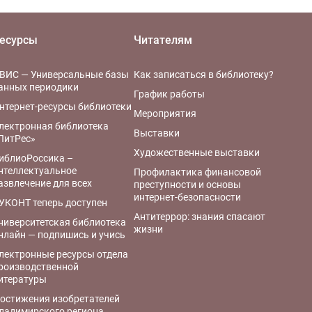
есурсы
Читателям
ВИС — Универсальные базы
Как записаться в библиотеку?
анных периодики
График работы
нтернет-ресурсы библиотеки
Мероприятия
лектронная библиотека
Выставки
ЛитРес»
Художественные выставки
иблиоРоссика –
нтеллектуальное
Профилактика финансовой
азвлечение для всех
преступности и основы
интернет-безопасности
УКОНТ теперь доступен
Антитеррор: знания спасают
ниверситетская библиотека
жизни
нлайн — подпишись и учись
лектронные ресурсы отдела
роизводственной
итературы
остижения изобретателей
ладимирского региона