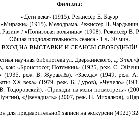
Фильмы:
«Дети века» (1915). Режиссёр Е. Бауэр
«Миражи» (1915). Мелодрама. Режиссер П. Чардынин
 Разин» / «Понизовая вольница» (1908). Режиссёр В.
Общая продолжительность сеанса - 1 ч. 30 мин.
ВХОД НА ВЫСТАВКИ И СЕАНСЫ СВОБОДНЫЙ!
стная научная библиотека
ул. Дзержинского, д. 3
тел./
в, как: «Броненосец Потемкин» (1925, реж. С. Эйзен
» (1935, реж. В. Журавлёв), «Звезда» (1949, реж. А.
аты XX века» (1979, реж. Б. Дуров), «Чучело» (1983,
В. Тодоровский), «Приходи на меня посмотреть» (20
 Лунгин), «Двенадцать» (2007, реж. Н. Михалков), «Цар
он для предварительной записи на экскурсии
(4922) 32