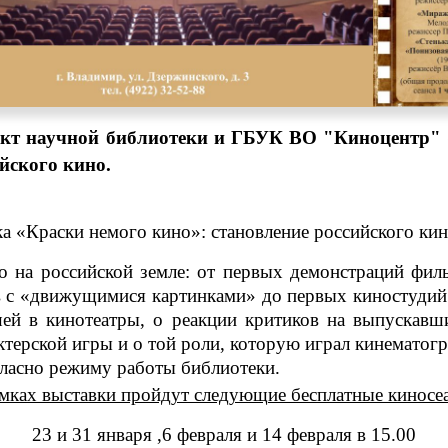
ект научной библиотеки и ГБУК ВО "Киноцентр" «
йского кино.
 «Краски немого кино»: становление российского кине
а российской земле: от первых демонстраций филь
в с «движущимися картинками» до первых киностудий
шей в кинотеатры, о реакции критиков на выпускавш
ерской игры и о той роли, которую играл кинематограф
ласно режиму работы библиотеки.
мках выставки пройдут следующие бесплатные киносе
23 и 31 января ,6 февраля и 14 февраля в 15.00