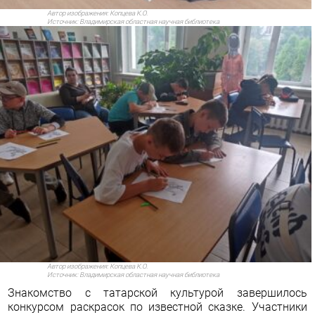
Автор изображения:
Копцева К.О.
Источник:
Владимирская областная научная библиотека
Автор изображения:
Копцева К.О.
Источник:
Владимирская областная научная библиотека
Знакомство с татарской культурой завершилось
конкурсом раскрасок по известной сказке. Участники