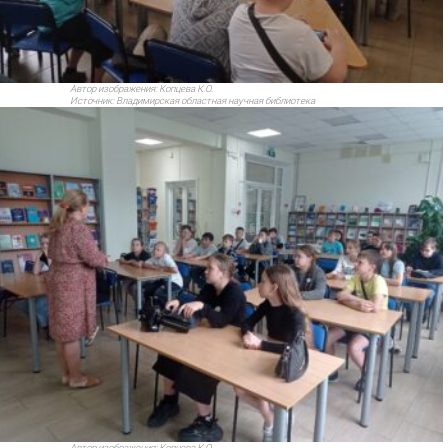
Автор изображения:
Копцева К.О.
Источник:
Владимирская областная научная библиотека
Автор изображения:
Копцева К.О.