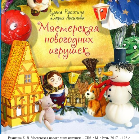
Ракитина Е. В. Мастерская новогодних игрушек. - СПб. ; М. : Речь, 2017. - 103 с.