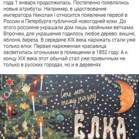
года 1 января продолжилась. Постепенно появлялись
новые атрибуты. Например, в царствование
императора Николая I относится появление первой в
России и Петербурге публичной новогодней елки. До
этого россияне украшали дом лишь хвойными ветками.
Впрочем, для украшения годилось любое дерево: вишня,
яблоня, береза. В середине XIX века наряжать стали уже
только елки. Первая наряженная красавица
засветилась огоньками в помещении в 1852 году. А к
концу ХIХ века этот обычай стал уже привычным не
только в русских городах, но и в деревнях.