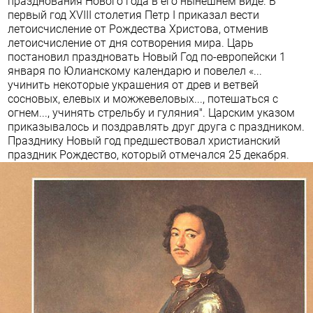
празднования Нового года
в его нынешнем виде. В
первый год XVIII столетия Петр I приказал вести
летоисчисление от Рождества Христова, отменив
летоисчисление от дня сотворения мира. Царь
постановил праздновать Новый Год по-европейски 1
января по Юлианскому календарю и повелел «...
учинить некоторые украшения от древ и ветвей
сосновых, елевых и можжевеловых..., потешаться с
огнем..., учинять стрельбу и гуляния". Царским указом
приказывалось и поздравлять друг друга с праздником.
Празднику Новый год предшествовал христианский
праздник Рождество, который отмечался 25 декабря.