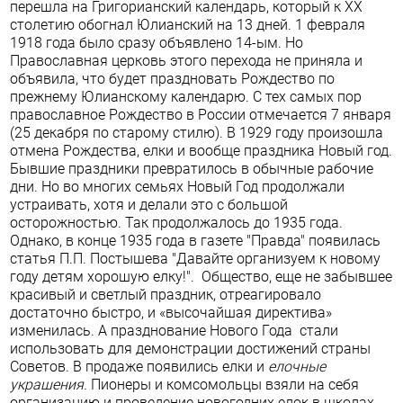
перешла на Григорианский календарь, который к XX
столетию обогнал Юлианский на 13 дней. 1 февраля
1918 года было сразу объявлено 14-ым. Но
Православная церковь этого перехода не приняла и
объявила, что будет праздновать Рождество по
прежнему Юлианскому календарю. С тех самых пор
православное Рождество в России отмечается 7 января
(25 декабря по старому стилю). В 1929 году произошла
отмена Рождества, елки и вообще праздника Новый год.
Бывшие праздники превратилось в обычные рабочие
дни. Но во многих семьях Новый Год продолжали
устраивать, хотя и делали это с большой
осторожностью. Так продолжалось до 1935 года.
Однако, в конце 1935 года в газете "Правда" появилась
статья П.П. Постышева "Давайте организуем к новому
году детям хорошую елку!". Общество, еще не забывшее
красивый и светлый праздник, отреагировало
достаточно быстро, и «высочайшая директива»
изменилась. А празднование Нового Года стали
использовать для демонстрации достижений страны
Советов. В продаже появились елки и
елочные
украшения.
Пионеры и комсомольцы взяли на себя
организацию и проведение новогодних елок в школах,