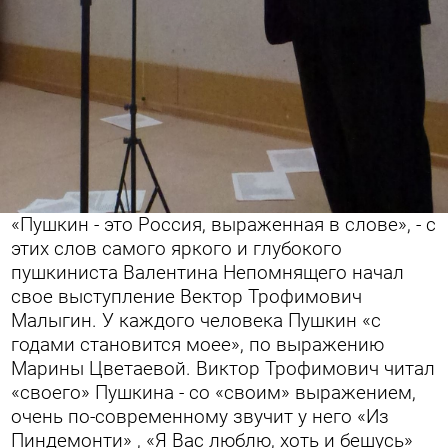
«Пушкин - это Россия, выраженная в слове», - с
этих слов самого
яркого и глубокого
пушкиниста Валентина Непомнящего начал
свое выступление Вектор Трофимович
Малыгин. У каждого человека Пушкин «с
годами становится моее», по выражению
Марины Цветаевой. Виктор Трофимович читал
«своего» Пушкина - со «своим» выражением,
очень по-современному звучит у него «Из
Пиндемонти» , «Я Вас люблю, хоть и бешусь»