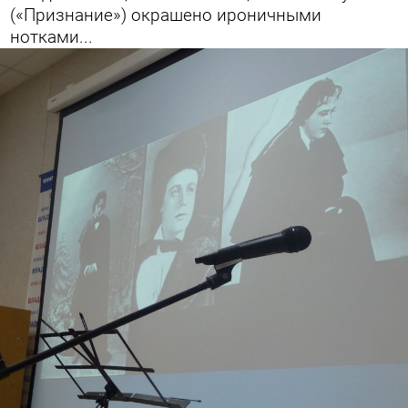
(«Признание») окрашено ироничными
нотками...