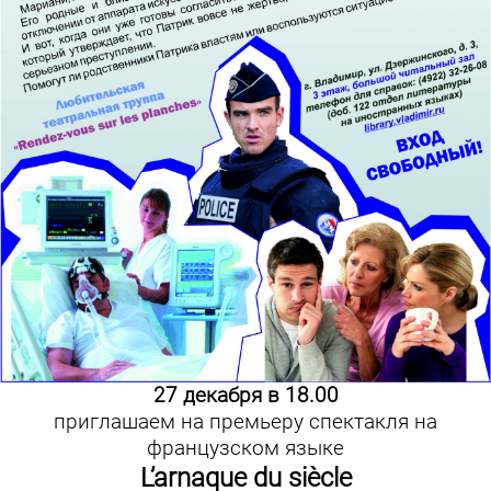
27 декабря в 18.00
приглашаем на премьеру спектакля на
французском языке
L
’
arnaque
du
si
è
cle