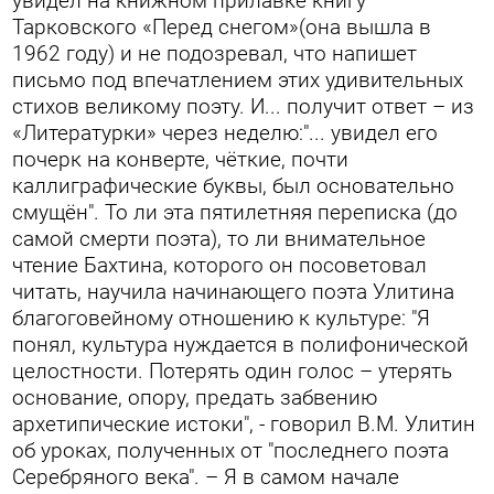
увидел на книжном прилавке книгу
Тарковского «Перед снегом»(она вышла в
1962 году) и не подозревал, что напишет
письмо под впечатлением этих удивительных
стихов великому поэту. И... получит ответ – из
«Литературки» через неделю:"... увидел его
почерк на конверте, чёткие, почти
каллиграфические буквы, был основательно
смущён". То ли эта пятилетняя переписка (до
самой смерти поэта), то ли внимательное
чтение Бахтина, которого он посоветовал
читать, научила начинающего поэта Улитина
благоговейному отношению к культуре: "Я
понял, культура нуждается в полифонической
целостности. Потерять один голос – утерять
основание, опору, предать забвению
архетипические истоки", - говорил В.М. Улитин
об уроках, полученных от "последнего поэта
Серебряного века". – Я в самом начале