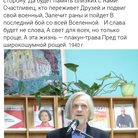
сторону.
Да будет память близких с нами!
Счастливец, кто переживет
Друзей и подвиг
свой военный,
Залечит раны и пойдет
В
последний бой со всей Вселенной.
И слава
будет не слова,
А свет для всех, но только
проще,
А эта жизнь — плакун-трава
Пред той
широкошумной рощей.
1940 г.