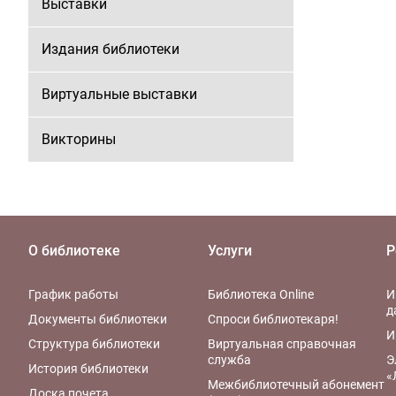
Выставки
Издания библиотеки
Виртуальные выставки
Викторины
О библиотеке
Услуги
Р
График работы
Библиотека Online
И
д
Документы библиотеки
Спроси библиотекаря!
И
Структура библиотеки
Виртуальная справочная
служба
Э
История библиотеки
«
Межбиблиотечный абонемент
Доска почета