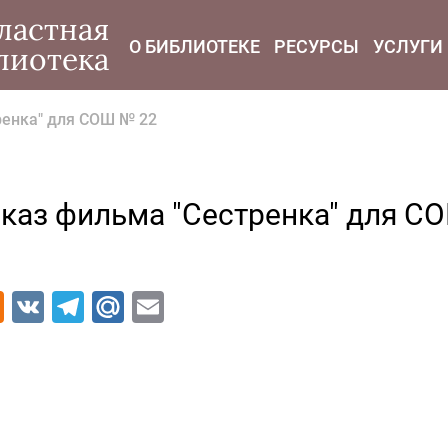
modal-check
ластная
О БИБЛИОТЕКЕ
РЕСУРСЫ
УСЛУГИ
лиотека
ренка" для СОШ № 22
каз фильма "Сестренка" для С
Odnoklassniki
VK
Telegram
Mail.Ru
Email