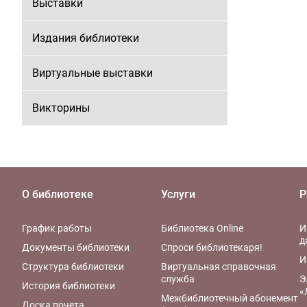
Выставки
Издания библиотеки
Виртуальные выставки
Викторины
О библиотеке
Услуги
Р
График работы
Библиотека Online
И
д
Документы библиотеки
Спроси библиотекаря!
И
Структура библиотеки
Виртуальная справочная
служба
Э
История библиотеки
«
Межбиблиотечный абонемент
Доска почета