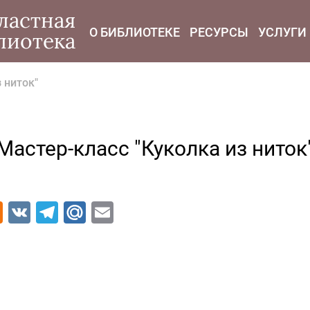
modal-check
ластная
О БИБЛИОТЕКЕ
РЕСУРСЫ
УСЛУГИ
лиотека
 ниток"
Мастер-класс "Куколка из ниток
Odnoklassniki
VK
Telegram
Mail.Ru
Email