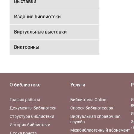
Выставки
Издания библиотеки
Виртуальные выставки
Викторины
О библиотеке
Услуги
Р
График работы
Библиотека Online
И
д
Документы библиотеки
Спроси библиотекаря!
И
Структура библиотеки
Виртуальная справочная
служба
Э
История библиотеки
«
Межбиблиотечный абонемент
Доска почета