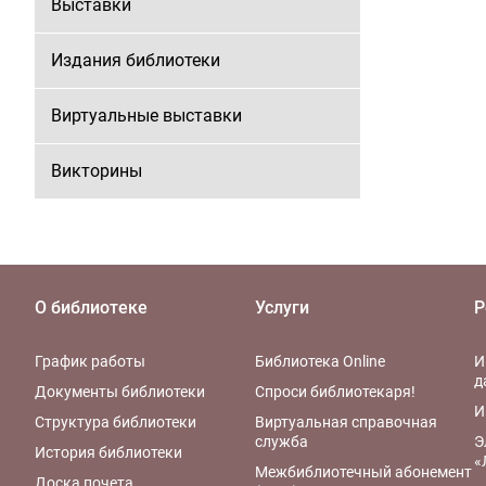
Выставки
Издания библиотеки
Виртуальные выставки
Викторины
О библиотеке
Услуги
Р
График работы
Библиотека Online
И
д
Документы библиотеки
Спроси библиотекаря!
И
Структура библиотеки
Виртуальная справочная
служба
Э
История библиотеки
«
Межбиблиотечный абонемент
Доска почета