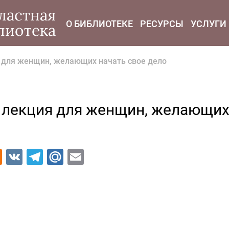
modal-check
ластная
О БИБЛИОТЕКЕ
РЕСУРСЫ
УСЛУГИ
лиотека
 для женщин, желающих начать свое дело
 лекция для женщин, желающих 
Odnoklassniki
VK
Telegram
Mail.Ru
Email