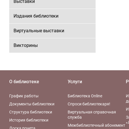
Выставки
Издания библиотеки
Виртуальные выставки
Викторины
О библиотеке
Услуги
Р
График работы
Библиотека Online
И
д
Документы библиотеки
Спроси библиотекаря!
И
Структура библиотеки
Виртуальная справочная
служба
Э
История библиотеки
«
Межбиблиотечный абонемент
Доска почета