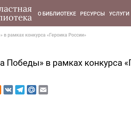
modal-check
ластная
О БИБЛИОТЕКЕ
РЕСУРСЫ
УСЛУГИ
лиотека
 в рамках конкурса «Героика России»
а Победы» в рамках конкурса «
Odnoklassniki
VK
Telegram
Mail.Ru
Email