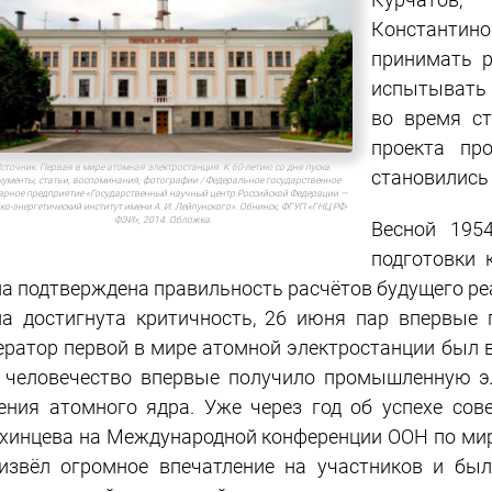
Константино
принимать р
испытывать 
во время ст
проекта пр
сточник:
Первая в мире атомная электростанция. К 60-летию со дня пуска.
становились
ументы, статьи, воспоминания, фотографии / Федеральное государственное
арное предприятие «Государственный научный центр Российской Федерации —
ко-энергетический институт имени А. И. Лейпунского». Обнинск, ФГУП «ГНЦ РФ-
ФЭИ», 2014. Обложка.
Весной 195
подготовки 
а подтверждена правильность расчётов будущего реак
а достигнута критичность, 26 июня пар впервые 
ератор первой в мире атомной электростанции был 
 человечество впервые получило промышленную эл
ения атомного ядра. Уже через год об успехе сов
хинцева на Международной конференции ООН по ми
извёл огромное впечатление на участников и бы