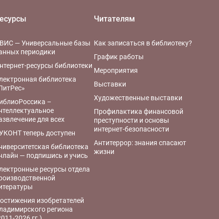
есурсы
Читателям
ВИС — Универсальные базы
Как записаться в библиотеку?
анных периодики
График работы
нтернет-ресурсы библиотеки
Мероприятия
лектронная библиотека
Выставки
ЛитРес»
Художественные выставки
иблиоРоссика –
нтеллектуальное
Профилактика финансовой
азвлечение для всех
преступности и основы
интернет-безопасности
УКОНТ теперь доступен
Антитеррор: знания спасают
ниверситетская библиотека
жизни
нлайн — подпишись и учись
лектронные ресурсы отдела
роизводственной
итературы
остижения изобретателей
ладимирского региона
2011-2026 гг.)