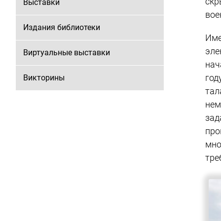
скр
Выставки
вое
Издания библиотеки
Им
эле
Виртуальные выставки
нач
го
Викторины
та
нем
зад
про
мно
тре