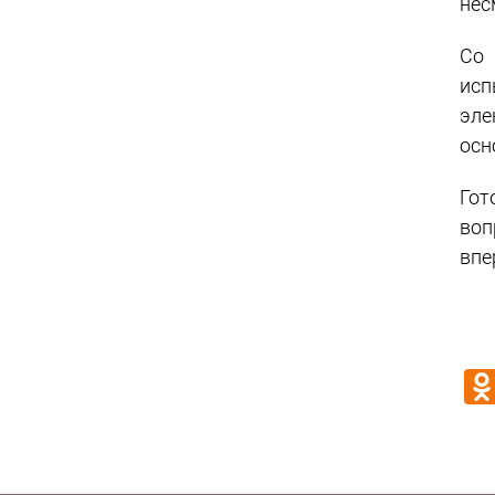
нес
Со 
исп
эле
осн
Гот
воп
впе