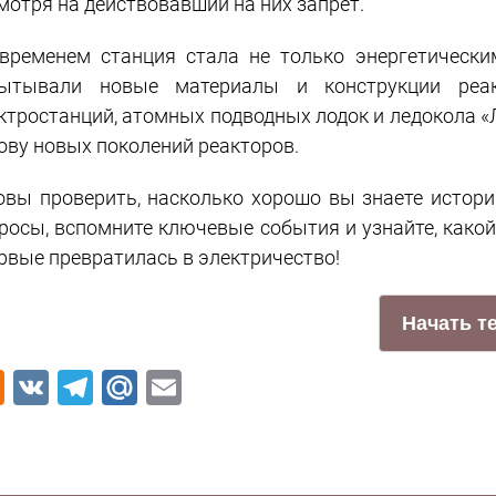
мотря на действовавший на них запрет.
временем станция стала не только энергетически
ытывали новые материалы и конструкции реак
ктростанций, атомных подводных лодок и ледокола «Л
ову новых поколений реакторов.
овы проверить, насколько хорошо вы знаете истор
росы, вспомните ключевые события и узнайте, како
рвые превратилась в электричество!
Odnoklassniki
VK
Telegram
Mail.Ru
Email