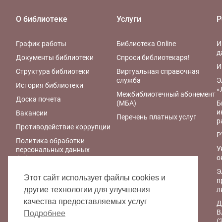
О библиотеке
Услуги
Р
График работы
Библиотека Online
И
д
Документы библиотеки
Спроси библиотекаря!
И
Структура библиотеки
Виртуальная справочная
служба
Э
История библиотеки
«
Межбиблиотечный абонемент
Доска почета
(МБА)
Б
и
Вакансии
Перечень платных услуг
р
Противодействие коррупции
Р
Политика обработки
У
персональных данных
о
библиотеки
Э
Правила обработки
Этот сайт использует файлы cookies и
п
персональных данных
л
другие технологии для улучшения
Политика
качества предоставляемых услуг
Д
конфиденциальности
В
персональных данных при
Подробнее
(