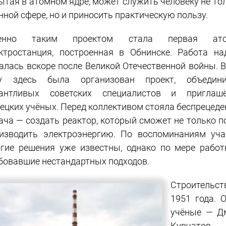
ытая в атомном ядре, может служить человеку не то
нной сфере, но и приносить практическую пользу.
енно таким проектом стала первая ато
ктростанция, построенная в Обнинске. Работа на
алась вскоре после Великой Отечественной войны. В
ду здесь была организован проект, объедин
лантливых советских специалистов и приглаш
ецких учёных. Перед коллективом стояла беспрецеде
ача — создать реактор, который сможет не только 
изводить электроэнергию. По воспоминаниям учас
гие решения уже известны, однако по мере работ
бовавшие нестандартных подходов.
Строительст
1951 года. 
учёные — Дм
Курчатов,