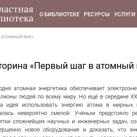
modal-check
ластная
О БИБЛИОТЕКЕ
РЕСУРСЫ
УСЛУГИ
лиотека
 атомный век»
торина «Первый шаг в атомный 
одня атомная энергетика обеспечивает электроэне
лионы людей по всему миру. Но ещё в середине XX
а идея использовать энергию атома в мирных 
алась невероятно смелой. Учёным предстояло р
ятки сложнейших научных и инженерных задач, со
ершенно новое оборудование и доказать, что эне