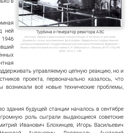
лько в
мная
д ней
Турбина и генератор реактора АЭС
Источник:
Первая в мире атомная электростанция. К 60-летию со дня пуска.
 1946
Документы, статьи, воспоминания, фотографии / Федеральное государственное
унитарное предприятие «Государственный научный центр Российской Федерации —
ивший
Физико-энергетический институт имени А. И. Лейпунского». Обнинск, ФГУП «ГНЦ РФ-
ФЭИ», 2014. С. 188.
ённых
нтная
поддерживать управляемую цепную реакцию, но и
тников проекта, первоначально казалось, что
ы возникали всё новые технические проблемы,
во здания будущей станции началось в сентябре
Огромную роль сыграли выдающиеся советские
итрий Иванович Блохинцев, Игорь Васильевич
 Николай Антонович Доллежаль, Анатолий