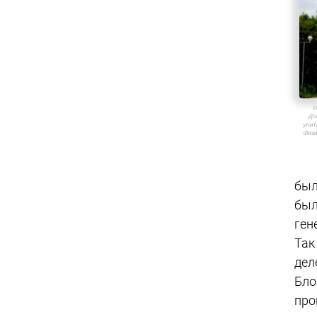
И
Док
унит
Физи
был
был
ген
Так
дел
Бло
про