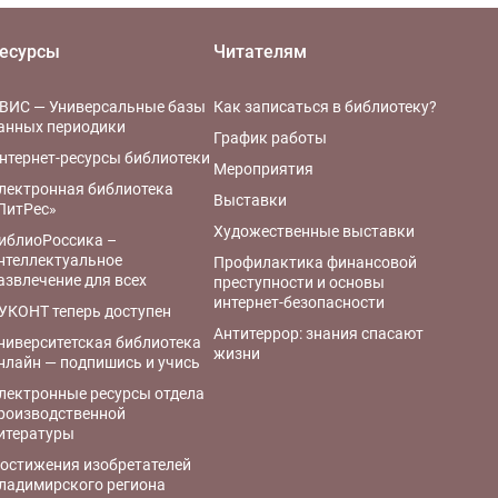
есурсы
Читателям
ВИС — Универсальные базы
Как записаться в библиотеку?
анных периодики
График работы
нтернет-ресурсы библиотеки
Мероприятия
лектронная библиотека
Выставки
ЛитРес»
Художественные выставки
иблиоРоссика –
нтеллектуальное
Профилактика финансовой
азвлечение для всех
преступности и основы
интернет-безопасности
УКОНТ теперь доступен
Антитеррор: знания спасают
ниверситетская библиотека
жизни
нлайн — подпишись и учись
лектронные ресурсы отдела
роизводственной
итературы
остижения изобретателей
ладимирского региона