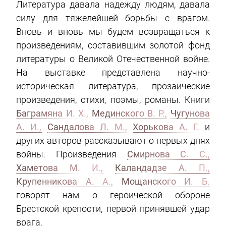
Литература давала надежду людям, давала
силу для тяжелейшей борьбы с врагом.
Вновь и вновь мы будем возвращаться к
произведениям, составившим золотой фонд
литературы о Великой Отечественной войне.
На выставке представлена научно-
историческая литература, прозаические
произведения, стихи, поэмы, романы. Книги
Баграмяна И. Х.,
Мединского В. Р.,
Чугунова
А. И.,
Сандалова Л. М.,
Хорькова А. Г.
и
других авторов рассказывают о первых днях
войны. Произведения
Смирнова С. С.,
Хаметова М. И.,
Каландадзе А. П.,
Крупенникова А. А.,
Мощанского И. Б.
говорят нам о героической обороне
Брестской крепости, первой принявшей удар
врага.