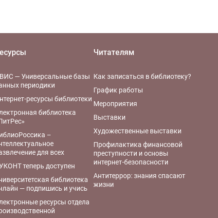
есурсы
Читателям
ВИС — Универсальные базы
Как записаться в библиотеку?
анных периодики
График работы
нтернет-ресурсы библиотеки
Мероприятия
лектронная библиотека
Выставки
ЛитРес»
Художественные выставки
иблиоРоссика –
нтеллектуальное
Профилактика финансовой
азвлечение для всех
преступности и основы
интернет-безопасности
УКОНТ теперь доступен
Антитеррор: знания спасают
ниверситетская библиотека
жизни
нлайн — подпишись и учись
лектронные ресурсы отдела
роизводственной