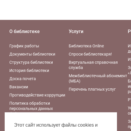
О библиотеке
Услуги
Р
График работы
Библиотека Online
И
д
Документы библиотеки
Спроси библиотекаря!
И
Структура библиотеки
Виртуальная справочная
служба
Э
История библиотеки
«
Межбиблиотечный абонемент
Доска почета
(МБА)
Б
и
Вакансии
Перечень платных услуг
р
Противодействие коррупции
Р
Политика обработки
У
персональных данных
о
библиотеки
Э
Правила обработки
Этот сайт использует файлы cookies и
п
персональных данных