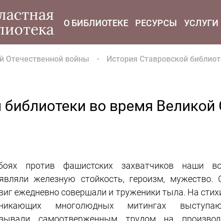
modal-check
ластная
О БИБЛИОТЕКЕ
РЕСУРСЫ
УСЛУГИ
лиотека
й Отечественной войны
История Ставровской библиот
 библиотеки во время Великой
боях против фашистских захватчиков наши в
являли железную стойкость, героизм, мужество. 
виг ежедневно совершали и труженики тыла. На стих
зникающих многолюдных митингах выступа
изывали самоотверженным трудом на производ