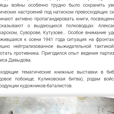
яцы войны особенно трудно было сохранить уве
ических настроений под натиском превосходящих си
инают активно пропагандировать книги, посвященн
сказывают о выдающихся полководцах: Алекса
арском, Суворове, Кутузове… Особое внимание уд
жившаяся к осени 1941 года ситуация на фронтах
ешно нейтрализованное выжидательной тактико
отать противника. Пригодился опыт ведения парти
иса Давыдова.
ходящие тематические книжные выставки в биб
довое побоище, Куликовская битва), родам вой
родукции художников-баталистов.