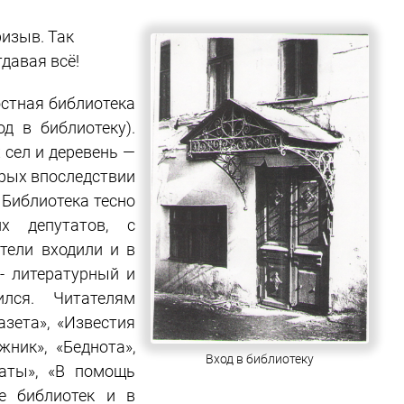
ризыв. Так
давая всё!
стная библиотека
д в библиотеку).
 сел и деревень —
орых впоследствии
Библиотека тесно
х депутатов, с
тели входили и в
- литературный и
ился. Читателям
азета», «Известия
жник», «Беднота»,
Вход в библиотеку
маты», «В помощь
е библиотек и в