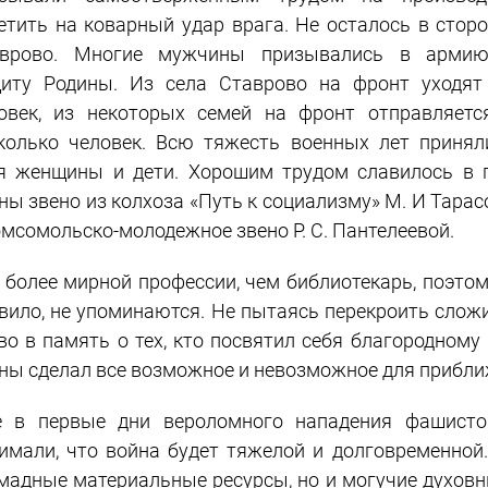
етить на коварный удар врага. Не осталось в сторо
аврово. Многие мужчины призывались в арми
иту Родины. Из села Ставрово на фронт уходят
овек, из некоторых семей на фронт отправляетс
колько человек. Всю тяжесть военных лет принял
я женщины и дети. Хорошим трудом славилось в 
ны звено из колхоза «Путь к социализму» М. И Тарас
омсомольско-молодежное звено Р. С. Пантелеевой.
 более мирной профессии, чем библиотекарь, поэтом
вило, не упоминаются. Не пытаясь перекроить слож
во в память о тех, кто посвятил себя благородному
ны сделал все возможное и невозможное для прибл
 в первые дни вероломного нападения фашисто
имали, что война будет тяжелой и долговременной
мадные материальные ресурсы, но и могучие духовн