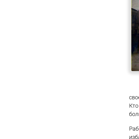
сво
Кто
бол
Раб
изб