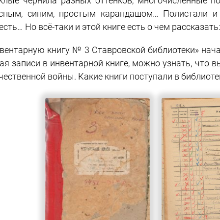
клые чернила разных оттенков, многочисленные п
сным, синим, простым карандашом… Полистали и 
есть… Но всё-таки и этой книге есть о чем рассказать:
вентарную книгу № 3 Ставровской библиотеки» начали
ая записи в инвентарной книге, можно узнать, что в
чественной войны. Какие книги поступали в библиоте