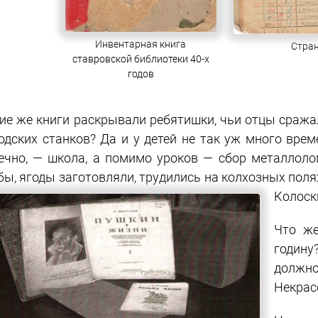
Инвентарная книга
Стран
ставровской библиотеки 40-х
годов
ие же книги раскрывали ребятишки, чьи отцы сражал
одских станков? Дa и у детей не так уж много време
ечно, — школа, а помимо уроков — сбор металлоло
бы, ягоды заготовляли, трудились на колхозных поля
Колоск
Что же
годину
должно
Некрас