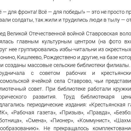
ё — для фронта! Всё — для победы!» — это не просто п
вали солдаты, так жили и трудились люди в тылу — от
ед Великой Отечественной войной Ставровская воло
ялась главным культурным центром (на фото вхо
руг нее группировались избы-читальни из окрестных
онино, Кишлеево, Рождествено и другие, на базе кот
и созданы массовые сельские библиотеки филиалы. 
трудничала с советом рабочих и крестьянски
сомольской ячейкой села Ставрово, чьи представи
лиотечный совет. При библиотеке работали кружки
орического развития. Труд библиотекаря цен
длагались периодические издания: «Крестьянская г
К», «Рабочая газета», «Призыв», «Правда», «Безбо
ботница», «Смена», «Пионер», «Коммунист», «Шах
ообразованию». Не прекращалось комплектовани