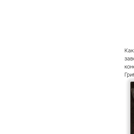
Как
зав
кон
Гри