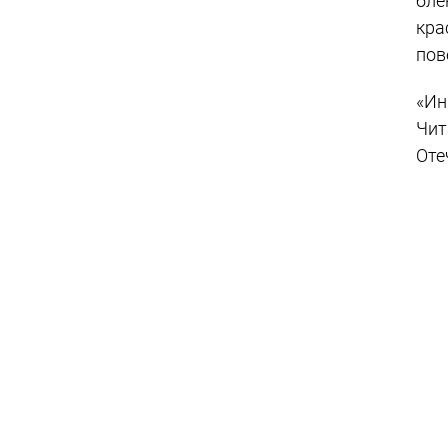
бле
кра
пов
«Ин
Чит
Оте