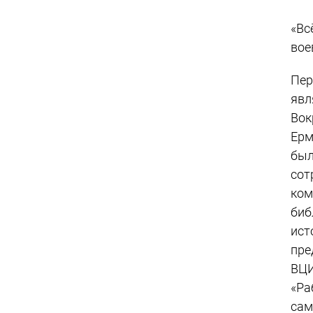
«Вс
вое
Пер
явл
Вок
Ерм
был
со
ком
биб
ист
пре
ВЦИ
«Ра
сам