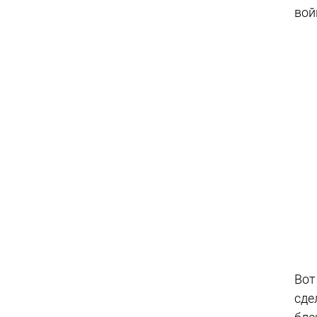
вой
Вот
сде