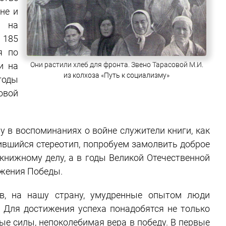
не и
ю на
 185
я по
и на
Они растили хлеб для фронта. Звено Тарасовой М.И.
из колхоза «Путь к социализму»
годы
овой
у в воспоминаниях о войне служители книги, как
ившийся стереотип, попробуем замолвить доброе
 книжному делу, а в годы Великой Отечественной
ижения Победы.
в, на нашу страну, умудренные опытом люди
. Для достижения успеха понадобятся не только
ые силы, непоколебимая вера в победу. В первые