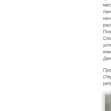
мес
пан
нач
рас
Пож
Сло
усп
изм
Ден
Про
(Ле
реп