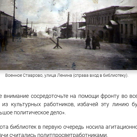
Военное Ставрово, улица Ленина (справа вход в библиотеку).
е внимание сосредоточьте на помощи фронту во вс
 из культурных работников, избачей эту линию бу
ьшое политическое дело».
ота библиотек в первую очередь носила агитационно
ачи считались политпросветработниками.