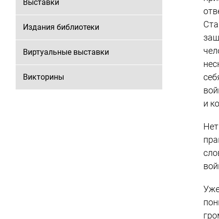
Выставки
отв
Ст
Издания библиотеки
защ
чел
Виртуальные выставки
нес
себ
Викторины
вой
и к
Нет
пра
сло
вой
Уже
пон
гро