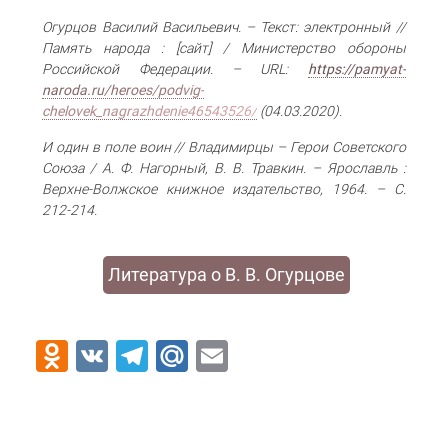
Огурцов Василий Васильевич. – Текст: электронный //
Память народа : [сайт] / Министерство обороны
Российской Федерации. – URL:
https://pamyat-
naroda.ru/heroes/podvig-
chelovek_nagrazhdenie46543526/
(04.03.2020).
И один в поле воин // Владимирцы – Герои Советского
Союза / А. Ф. Нагорный, В. В. Травкин. – Ярославль :
Верхне-Волжское книжное издательство, 1964. – С.
212-214.
Литература о В. В. Огурцове
Odnoklassniki
VK
Telegram
Mail.Ru
Email