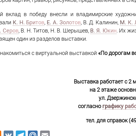
й вклад в победу внесли и владимирские художн
вали
К. Н. Бритов
,
Е. А. Золотов
, В. Д. Калинин,
М. К.
В. Серов
, В. Н. Титов, Н. В. Шерышев,
В. Я. Юкин
. Их ж
вящен один из разделов выставки.
накомиться с виртуальной выставкой
«По дорогам в
Выставка работает с 2 м
на 2 этаже основн
ул. Дзержинско
согласно
графику раб
тел. для справок (4
Odnoklassniki
VK
Telegram
Mail.Ru
Email