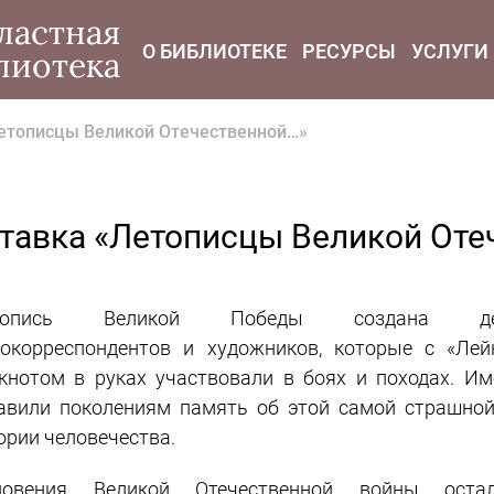
modal-check
ластная
О БИБЛИОТЕКЕ
РЕСУРСЫ
УСЛУГИ
лиотека
етописцы Великой Отечественной…»
тавка «Летописцы Великой Оте
топись Великой Победы создана дес
окорреспондентов и художников, которые с «Лей
кнотом в руках участвовали в боях и походах. Им
авили поколениям память об этой самой страшной
ории человечества.
новения Великой Отечественной войны оста