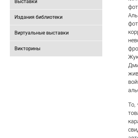
Выставки
фот
Ал
Издания библиотеки
фот
кор
Виртуальные выставки
нев
фро
Викторины
Жук
Дми
жив
вой
аль
То,
тов
кар
сви
авт