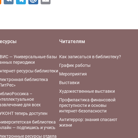
есурсы
Читателям
ВИС — Универсальные базы
Как записаться в библиотеку?
анных периодики
График работы
нтернет-ресурсы библиотеки
Мероприятия
лектронная библиотека
Выставки
ЛитРес»
Художественные выставки
иблиоРоссика –
нтеллектуальное
Профилактика финансовой
азвлечение для всех
преступности и основы
интернет-безопасности
УКОНТ теперь доступен
Антитеррор: знания спасают
ниверситетская библиотека
жизни
нлайн — подпишись и учись
лектронные ресурсы отдела