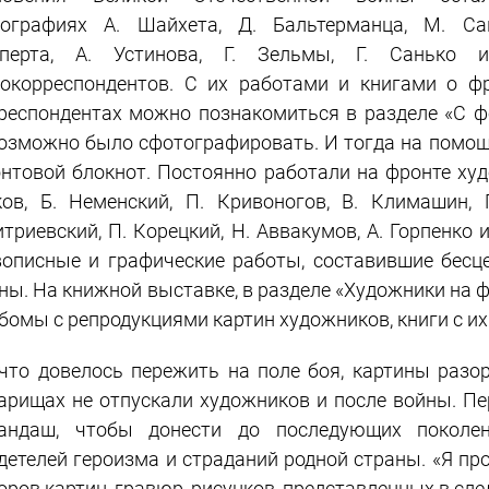
ографиях А. Шайхета, Д. Бальтерманца, М. Са
ьперта, А. Устинова, Г. Зельмы, Г. Санько 
окорреспондентов. С их работами и книгами о ф
респондентах можно познакомиться в разделе «С ф
озможно было сфотографировать. И тогда на помощ
нтовой блокнот. Постоянно работали на фронте худож
ов, Б. Неменский, П. Кривоногов, В. Климашин, Г
триевский, П. Корецкий, Н. Аввакумов, А. Горпенко 
описные и графические работы, составившие бесц
ны. На книжной выставке, в разделе «Художники на
бомы с репродукциями картин художников, книги с и
 что довелось пережить на поле боя, картины раз
арищах не отпускали художников и после войны. Пе
андаш, чтобы донести до последующих поколени
детелей героизма и страданий родной страны. «Я про
оров картин, гравюр, рисунков, представленных в сл