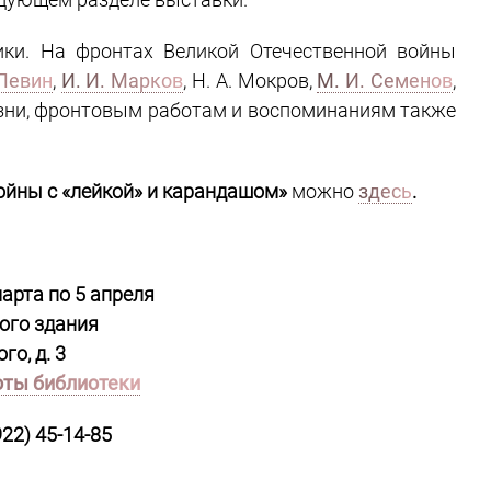
ики. На фронтах Великой Отечественной войны
 Левин
,
И. И. Марков
, Н. А. Мокров,
М. И. Семенов
,
изни, фронтовым работам и воспоминаниям также
ойны с «лейкой» и карандашом»
можно
здесь
.
арта по 5 апреля
ого здания
го, д. 3
оты библиотеки
922) 45-14-85