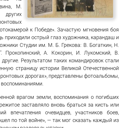
вина, М.
и других
ронтовых
отокамерой к Победе». Зачастую мгновения боя
ь приходили острый глаз художника, карандаш и
ники Студии им. М. Б. Грекова: В. Богаткин, Н.
. Прокопинский, А. Кокорин, И. Лукомский, В.
и другие. Результатом таких командировок стали
енную страницу истории Великой Отечественной
 фронтовых дорогах», представлены фотоальбомы,
х воспоминаниями.
оренной врагом земли, воспоминания о погибших
режитое заставляло вновь браться за кисть или
й впечатления очевидцев, участников боев,
шел по той войне», — так мог сказать каждый из
едующем разделе выставки.