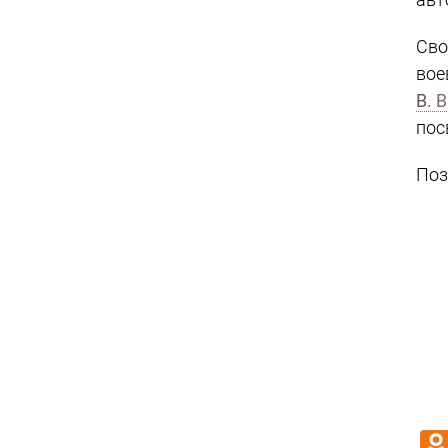
Сво
вое
В. 
пос
Поз