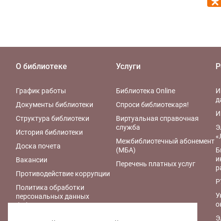
О библиотеке
Услуги
Р
График работы
Библиотека Online
И
д
Документы библиотеки
Спроси библиотекаря!
И
Структура библиотеки
Виртуальная справочная
служба
Э
История библиотеки
«
Межбиблиотечный абонемент
Доска почета
(МБА)
Б
и
Вакансии
Перечень платных услуг
р
Противодействие коррупции
Р
Политика обработки
У
персональных данных
о
библиотеки
Э
Правила обработки