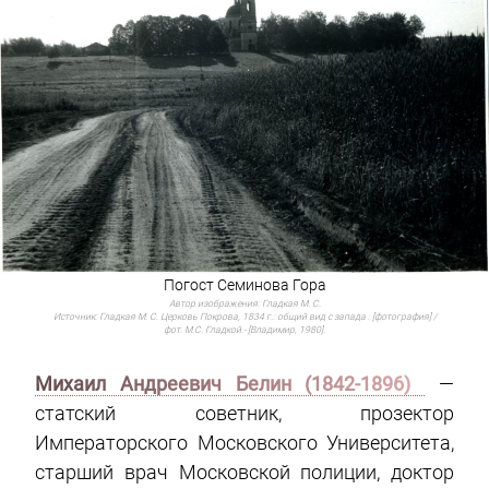
Погост Семинова Гора
Автор изображения:
Гладкая М. С.
Источник:
Гладкая М. С. Церковь Покрова, 1834 г.: общий вид с запада : [фотография] /
фот. М.С. Гладкой.- [Владимир, 1980].
Михаил Андреевич Белин (1842-1896)
—
статский советник, прозектор
Императорского Московского Университета,
старший врач Московской полиции, доктор