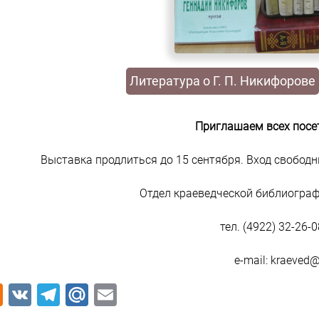
Литература о Г. П. Никифорове
Приглашаем всех посе
Выставка продлиться до 15 сентября. Вход свобод
Отдел краеведческой библиограф
тел. (4922) 32-26-0
e-mail: kraeved@
Odnoklassniki
VK
Telegram
Mail.Ru
Email