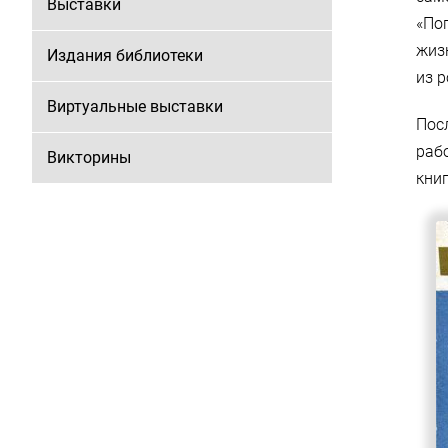
Выставки
«По
жиз
Издания библиотеки
из р
Виртуальные выставки
Пос
раб
Викторины
книг