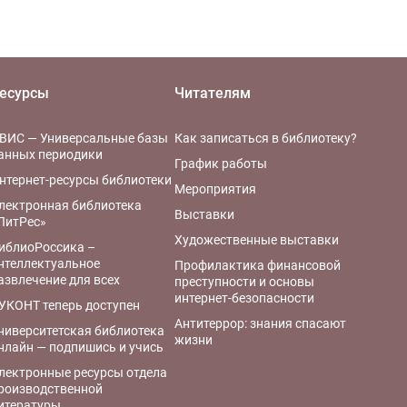
есурсы
Читателям
ВИС — Универсальные базы
Как записаться в библиотеку?
анных периодики
График работы
нтернет-ресурсы библиотеки
Мероприятия
лектронная библиотека
Выставки
ЛитРес»
Художественные выставки
иблиоРоссика –
нтеллектуальное
Профилактика финансовой
азвлечение для всех
преступности и основы
интернет-безопасности
УКОНТ теперь доступен
Антитеррор: знания спасают
ниверситетская библиотека
жизни
нлайн — подпишись и учись
лектронные ресурсы отдела
роизводственной
итературы