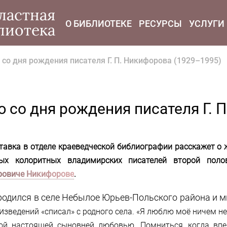
modal-check
ластная
О БИБЛИОТЕКЕ
РЕСУРСЫ
УСЛУГИ
лиотека
ю со дня рождения писателя Г. П. Никифорова (1929–1995)
ю со дня рождения писателя Г.
тавка в отделе краеведческой библиографии расскажет о ж
ых колоритных владимирских писателей второй по
ровиче Никифорове
.
родился в селе Небылое Юрьев-Польского района и 
и
зведений «списал» с родного села. «Я люблю моё ничем 
ой настоящей сыновней любовью. Помниться, когда вп