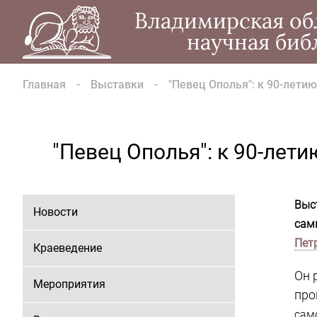
Владимирская об
научная биб
Главная
Выставки
"Певец Ополья": к 90-лети
"Певец Ополья": к 90-лети
Выс
Новости
сам
Пет
Краеведение
Он 
Мероприятия
про
сам