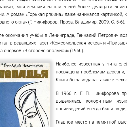
падья», мои земляки нашли в ней более двадцати эпизо
ни. А роман «Горькая рябина» даже начинался картинкой, 
одного окна» (Г. Никифоров. Проза. Владимир, 2009. С. 5-6).
ле окончания учёбы в Ленинграде, Геннадий Петрович во
отал в редакциях газет «Комсомольская искра» и «Призыв»
а очерков «В стороне опольной» (1960).
Наиболее известная у читателе
посвящена проблемам деревни, 
Книга была издана также в Чехос
В 1966 г. Г. П. Никифорова п
выделялась колоритным язы
произведений всегда были люди,
Главное место на памятной выст