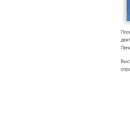
Пос
деят
Лени
Выс
спр