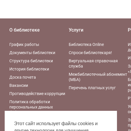
О библиотеке
Услуги
Р
График работы
Библиотека Online
И
д
Документы библиотеки
Спроси библиотекаря!
И
Структура библиотеки
Виртуальная справочная
служба
Э
История библиотеки
«
Межбиблиотечный абонемент
Доска почета
(МБА)
Б
и
Вакансии
Перечень платных услуг
р
Противодействие коррупции
Р
Политика обработки
У
персональных данных
о
библиотеки
Э
Правила обработки
Этот сайт использует файлы cookies и
п
персональных данных
л
другие технологии для улучшения