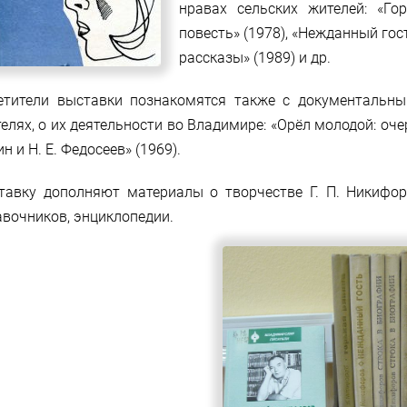
нравах сельских жителей: «Го
повесть» (1978), «Нежданный гост
рассказы» (1989) и др.
етители выставки познакомятся также с документальн
елях, о их деятельности во Владимире: «Орёл молодой: очер
н и Н. Е. Федосеев» (1969).
тавку дополняют материалы о творчестве Г. П. Никифор
авочников, энциклопедии.