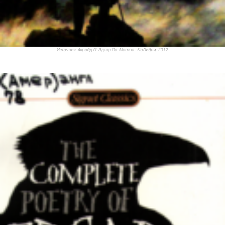
Источник:
Акройд П. Эдгар По. Москва : КоЛибри, 2012.