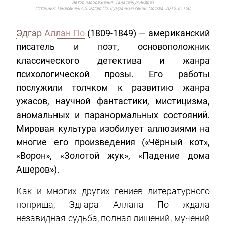
Автор изображения:
Танасейчук Андрей
Источник:
Танасейчук А.Б. Эдгар По. Сумрачный гений. Москва, 2015. С. 160.
Эдгар Аллан По
(1809-1849) — американский
писатель и поэт, основоположник
классического детектива и жанра
психологической прозы. Его работы
послужили толчком к развитию жанра
ужасов, научной фантастики, мистицизма,
аномальных и паранормальных состояний.
Мировая культура изобилует аллюзиями на
многие его произведения («Чёрный кот»,
«Ворон», «Золотой жук», «Падение дома
Ашеров»).
Как и многих других гениев литературного
поприща, Эдгара Аллана По ждала
незавидная судьба, полная лишений, мучений