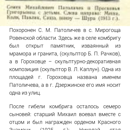
Похоронен С. М. Патоличев в с. Мирогоща
Ровенской области. Здесь же в селе комбригу
был открыт памятник, изваянный из
мрамора и гранита, (скульптор Б. П. Рачков),
а в Гороховце – скульптурно-декоративная
композиция (скульптор В. Л. Каплун). Одна из
площадей г. Гороховца названа именем
Патоличева, а в г. Дзержинске его имя носит
одна из улиц.
После гибели комбрига осталось семеро
сыновей: старший Михаил воевал вместе с
отцом и был награжден орденом Красного
Знамени (1925 г.); Николай стал