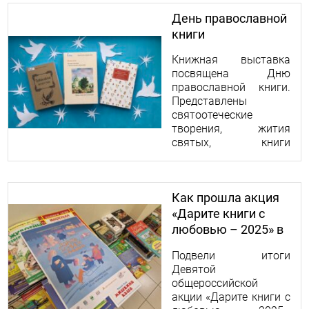
целью которой стал
День православной
обмен
книги
профессиональным
опытом и определение
Книжная выставка
перспектив
посвящена Дню
сотрудничества.
православной книги.
Представлены
святоотеческие
творения, жития
святых, книги
современных
священников, а также
художественная
Как прошла акция
литература.
«Дарите книги с
любовью – 2025» в
Научке
Подвели итоги
Девятой
общероссийской
акции «Дарите книги с