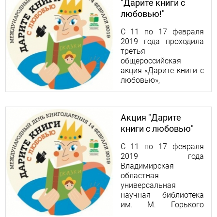
"Дарите книги с
любовью!"
С 11 по 17 февраля
2019 года проходила
третья
общероссийская
акция «Дарите книги с
любовью»,
приуроченная к
Международному дню
книгодарения,
Акция "Дарите
который отмечается
книги с любовью"
уже несколько лет во
многих странах
С 11 по 17 февраля
мира. Наша
2019 года
библиотека также
Владимирская
присоединилась к
областная
акции и провела
универсальная
целый ряд
научная библиотека
мероприятий.
им. М. Горького
принимает участие в