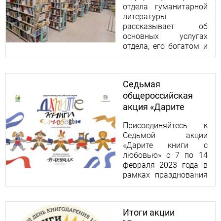
отдела гуманитарной
литературы
рассказывает об
основных услугах
отдела, его богатом и
разнообразном фонде,
способах заказа и
продления литературы
Седьмая
и графике работы.
общероссийская
акция «Дарите
книги с любовью»
Присоединяйтесь к
Седьмой акции
«Дарите книги с
любовью» с 7 по 14
февраля 2023 года в
рамках празднования
Дня книгодарения.
Итоги акции