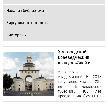
Издания библиотеки
Виртуальные выставки
Викторины
XIV городской
краеведческий
конкурс «Знай и
люби родной
Уважаемые
Владимир!»
владимирцы! В 2013
году исполняется 235
лет Владимирской
губернии, 400 лет
преодоления Смуты на
Руси и 400 лет Дому
Романовых. Этим