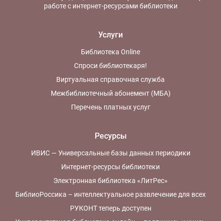
Русской Православной
работе с интернет-ресурсами библиотеки
Церкви и архиереев
Владимиро-
Суздальской епархии,
Услуги
ученых и инженеров,
архитекторов и
Библиотека Online
художников, писателей
Спроси библиотекаря!
и поэтов,
Виртуальная справочная служба
композиторов, купцов -
благотворителей. Среди
Межбиблиотечный абонемент (МБА)
них и выпускники
Перечень платных услуг
Владимирских учебных
заведений - духовной
семинарии (1750-1918)
Ресурсы
и губернской гимназии
(1804-1919), и
ИВИС — Универсальные базы данных периодики
губернаторы (1778-
Интернет-ресурсы библиотеки
1917), и губернские
предводители
Электронная библиотека «ЛитРес»
дворянства (1778-
БиблиоРоссика – интеллектуальное развлечение для всех
1917), и почётные
граждане города
РУКОНТ теперь доступен
Владимира (1868-1914),