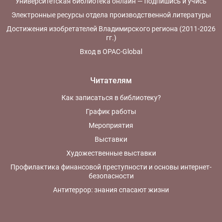
Университетская библиотека онлайн — подпишись и учись
и городские головы
Электронные ресурсы отдела производственной литературы
(1871-1917), и депутаты
I - IV Государственных
Достижения изобретателей Владимирского региона (2011-2026
Дум (1906-1916) от
гг.)
Владимирской
Вход в OPAC-Global
губернии. Их краткие
биографии приведены в
биобиблиографическом
Читателям
словаре
«Владимирская
Как записаться в библиотеку?
энциклопедия»,
График работы
изданном
Мероприятия
владимирскими
краеведами 10 лет
Выставки
тому назад - в 2002
Художественные выставки
году. Поэтому
Общественное жюри
Профилактика финансовой преступности и основы интернет-
предлагает участникам
безопасности
конкурса – от
Антитеррор: знания спасают жизни
школьника до
старожила: - раскрыть
строки биографий