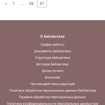
памятным датам
<
1
…
56
57
созвучна и тема XIV
городского
краеведческого
конкурса «Знай и люби
родной Владимир!»
(постановление главы
администрации г.
О библиотеке
Владимира от
27.11.2012 № 5019) -
График работы
«Владимирцы в
Документы библиотеки
истории Государства
Структура библиотеки
Российского» (начало
XVII – начало XX вв.).
История библиотеки
Владимир и
Доска почета
Владимирская земля
дали нашему Отечеству
Вакансии
много славных имен
Противодействие коррупции
государственных,
Политика обработки персональных данных библиотеки
военных и
общественных
Правила обработки персональных данных
деятелей, иерархов
Политика конфиденциальности персональных данных при